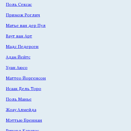
Поль Сексас
Примож Роглич
Матье ван дер Пул
Ваут ван Арт
Мадс Педерсен
Адам Йейтс
Хуан Аюсо
Маттео Йоргенсон
Исаак Дель Торо
Поль Манье
Жоау Алмейда
Мэттью Бреннан
Ричард Карапас