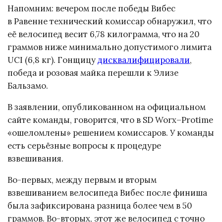
Напомним: вечером после победы Вибес
в Равенне технический комиссар обнаружил, что
её велосипед весит 6,78 килограмма, что на 20
граммов ниже минимально допустимого лимита
UCI (6,8 кг). Гонщицу
дисквалифицировали
,
победа и розовая майка перешли к Элизе
Бальзамо.
В заявлении, опубликованном на официальном
сайте команды, говорится, что в SD Worx–Protime
«ошеломлены» решением комиссаров. У команды
есть серьёзные вопросы к процедуре
взвешивания.
Во-первых, между первым и вторым
взвешиванием велосипеда Вибес после финиша
была зафиксирована разница более чем в 50
граммов. Во-вторых, этот же велосипед с точно