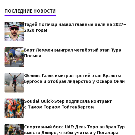
ПОСЛЕДНИЕ НОВОСТИ
Тадей Погачар назвал главные цели на 2027–
2028 годы
Барт Леммен выиграл четвёртый этап Тура
Польши
Феликс Галль выиграл третий этап Вуэльты
Бургоса и отобрал лидерство у Оскара Онли
Soudal Quick-Step подписала контракт
с Тимом Торном Тойтенбергом
Спортивный босс UAE: Дель Торо выбрал Тур
вместо Джиро, чтобы учиться у Погачара