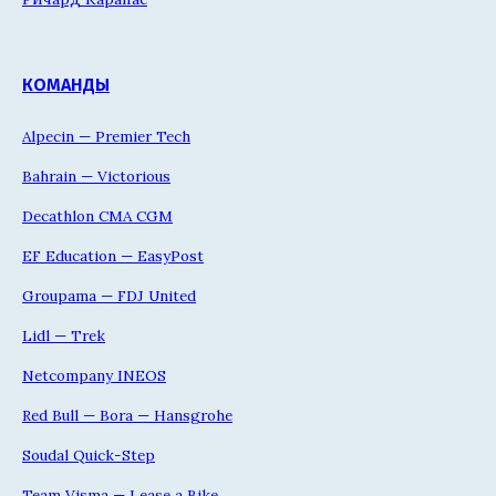
КОМАНДЫ
Alpecin — Premier Tech
Bahrain — Victorious
Decathlon CMA CGM
EF Education — EasyPost
Groupama — FDJ United
Lidl — Trek
Netcompany INEOS
Red Bull — Bora — Hansgrohe
Soudal Quick-Step
Team Visma — Lease a Bike