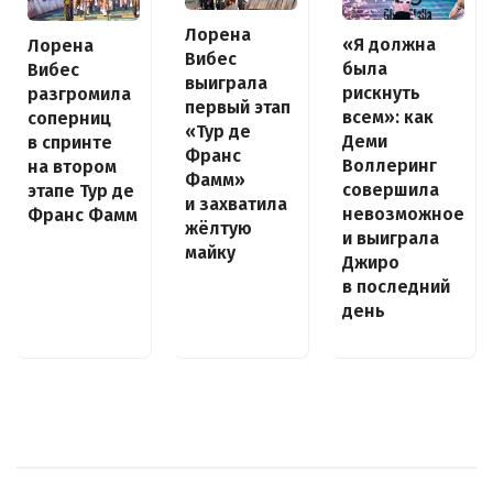
Лорена
«Я должна
Лорена
Вибес
была
Вибес
выиграла
рискнуть
разгромила
первый этап
всем»: как
соперниц
«Тур де
Деми
в спринте
Франс
Воллеринг
на втором
Фамм»
совершила
этапе Тур де
и захватила
невозможное
Франс Фамм
жёлтую
и выиграла
майку
Джиро
в последний
день