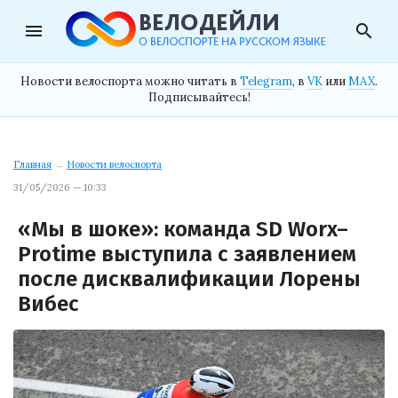
menu
search
Новости велоспорта можно читать в
Telegram
, в
VK
или
MAX
.
Подписывайтесь!
Главная
→
Новости велоспорта
31/05/2026 — 10:33
«Мы в шоке»: команда SD Worx–
Protime выступила с заявлением
после дисквалификации Лорены
Вибес