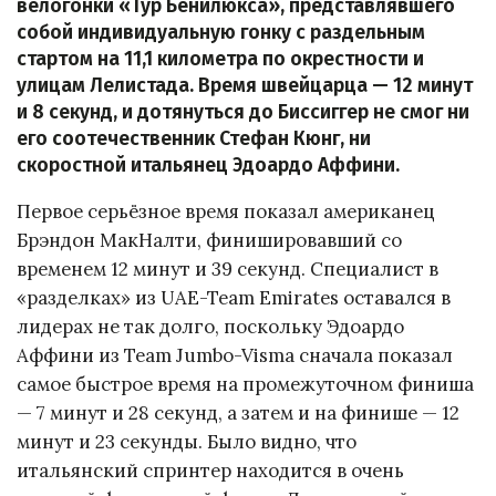
велогонки «Тур Бенилюкса», представлявшего
собой индивидуальную гонку с раздельным
стартом на 11,1 километра по окрестности и
улицам Лелистада. Время швейцарца — 12 минут
и 8 секунд, и дотянуться до Биссиггер не смог ни
его соотечественник Стефан Кюнг, ни
скоростной итальянец Эдоардо Аффини.
Первое серьёзное время показал американец
Брэндон МакНалти, финишировавший со
временем 12 минут и 39 секунд. Специалист в
«разделках» из UAE-Team Emirates оставался в
лидерах не так долго, поскольку Эдоардо
Аффини из Team Jumbo-Visma сначала показал
самое быстрое время на промежуточном финиша
— 7 минут и 28 секунд, а затем и на финише — 12
минут и 23 секунды. Было видно, что
итальянский спринтер находится в очень