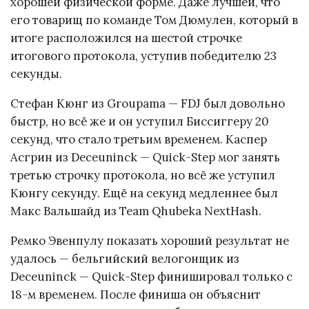
хорошей физической форме. Даже лучшей, что
его товарищ по команде Том Дюмулен, который в
итоге расположился на шестой строчке
итогового протокола, уступив победителю 23
секунды.
Стефан Кюнг из Groupama — FDJ был довольно
быстр, но всё же и он уступил Биссиггеру 20
секунд, что стало третьим временем. Каспер
Асгрин из Deceuninck — Quick-Step мог занять
третью строчку протокола, но всё же уступил
Кюнгу секунду. Ещё на секунд медленнее был
Макс Вальшайд из Team Qhubeka NextHash.
Ремко Эвенпулу показать хороший результат не
удалось — бельгийский велогонщик из
Deceuninck — Quick-Step финишировал только с
18-м временем. После финиша он объяснит