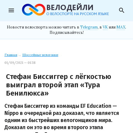
menu
search
Новости велоспорта можно читать в
Telegram
, в
VK
или
MAX
.
Подписывайтесь!
Главная
→
Шоссейные велогонки
01/09/2021 — 01:38
Стефан Биссиггер с лёгкостью
выиграл второй этап «Тура
Бенилюкса»
Стефан Биссиггер из команды EF Education —
Nippo в очередной раз доказал, что является
одним из быстрейших велогонщиков мира.
Доказал он это во время второго этапа