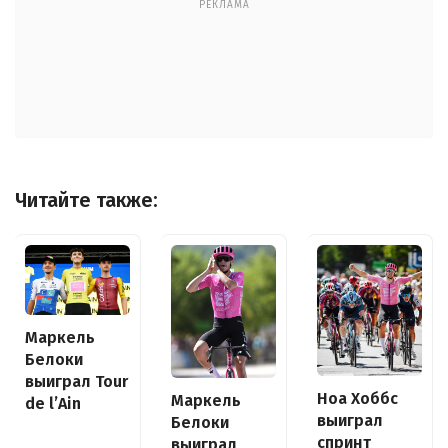
РЕКЛАМА
Читайте также:
Маркель
Белоки
выиграл Tour
Ноа Хоббс
Маркель
de l’Ain
выиграл
Белоки
спринт
выиграл