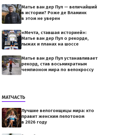
Матье ван дер Пул — величайший
в истории? Роже де Вламинк
в этом не уверен
«Мечта, ставшая историей»:
Матье ван дер Пул о рекорде,
лыжах и планах на шоссе
Матье ван дер Пул устанавливает
рекорд, став восьмикратным
чемпионом мира по велокроссу
МАТЧАСТЬ
Лучшие велогонщицы мира: кто
правит женским пелотоном
в 2026 году