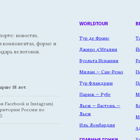
WORLDTOUR
В
орте: новостях,
Тур де Франс
Т
и компонентах, форме и
Джиро д'Италия
Й
ндарь велогонок.
Вуэльта Испании
Р
Милан — Сан-Ремо
П
Тур Фландрии
П
рше 18 лет.
Париж — Рубе
М
 Facebook и Instagram)
Льеж — Бастонь —
В
рритории России по
Льеж
2.
М
Иль Ломбардия
А
Х
ГЛАВНЫЕ ГОНКИ