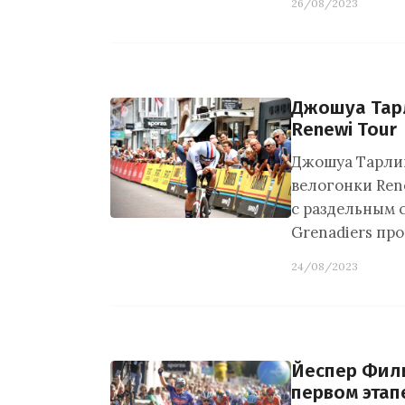
26/08/2023
Джошуа Тарл
Renewi Tour
Джошуа Тарлин
велогонки Ren
с раздельным 
Grenadiers пр
24/08/2023
Йеспер Фил
первом этап