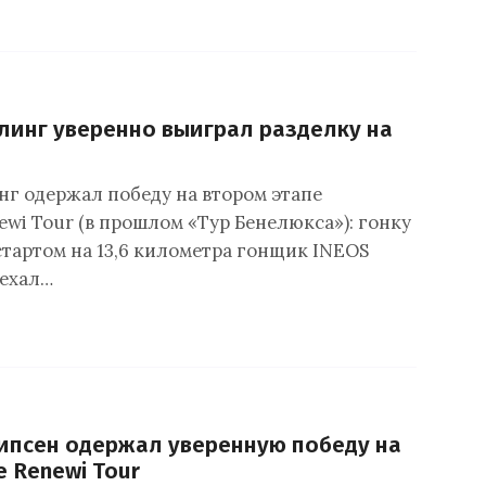
инг уверенно выиграл разделку на
г одержал победу на втором этапе
ewi Tour (в прошлом «Тур Бенелюкса»): гонку
стартом на 13,6 километра гонщик INEOS
оехал…
ипсен одержал уверенную победу на
е Renewi Tour