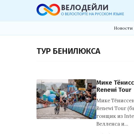
Новости 
ТУР БЕНИЛЮКСА
Мике Тёнисс
Renewi Tour
Мике Тёниссен
Renewi Tour (
гонщик из Int
Велленса и…