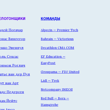
ЕЛОГОНЩИКИ
КОМАНДЫ
адей Погачар
Alpecin — Premier Tech
онас Вингегор
Bahrain — Victorious
емко Эвенпул
Decathlon CMA CGM
оль Сексас
EF Education —
EasyPost
римож Роглич
Groupama — FDJ United
атье ван дер Пул
Lidl — Trek
аут ван Арт
Netcompany INEOS
адс Педерсен
Red Bull — Bora —
дам Йейтс
Hansgrohe
уан Аюсо