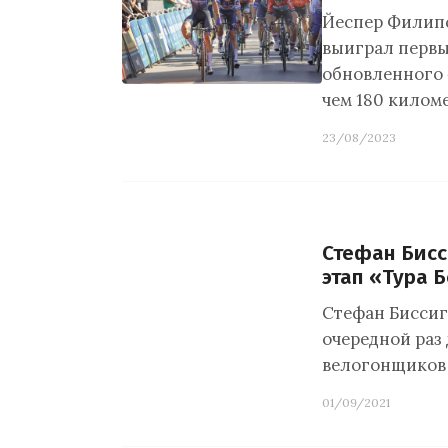
Йеспер Филипс
выиграл первы
обновленного 
чем 180 килом
23/08/2023
Стефан Бисс
этап «Тура 
Стефан Биссиг
очередной раз
велогонщиков 
01/09/2021