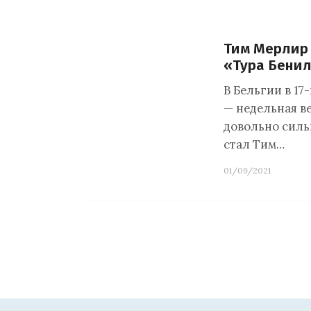
Тим Мерлир 
«Тура Бени
В Бельгии в 17
— недельная в
довольно силь
стал Тим…
01/09/2021