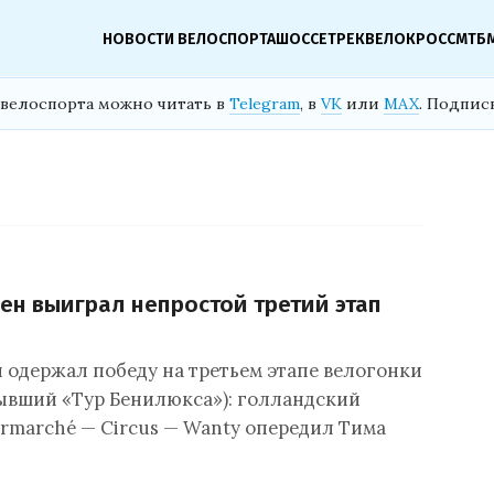
НОВОСТИ ВЕЛОСПОРТА
ШОССЕ
ТРЕК
ВЕЛОКРОСС
МТБ
велоспорта можно читать в
Telegram
, в
VK
или
MAX
. Подпис
ен выиграл непростой третий этап
 одержал победу на третьем этапе велогонки
бывший «Тур Бенилюкса»): голландский
ermarché — Circus — Wanty опередил Тима