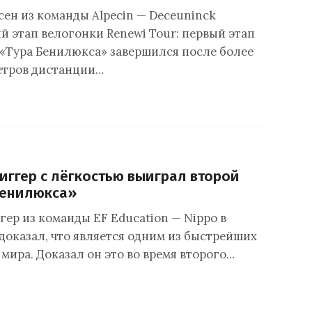
ен из команды Alpecin — Deceuninck
й этап велогонки Renewi Tour: первый этап
«Тура Бенилюкса» завершился после более
етров дистанции…
иггер с лёгкостью выиграл второй
Бенилюкса»
гер из команды EF Education — Nippo в
 доказал, что является одним из быстрейших
мира. Доказал он это во время второго…