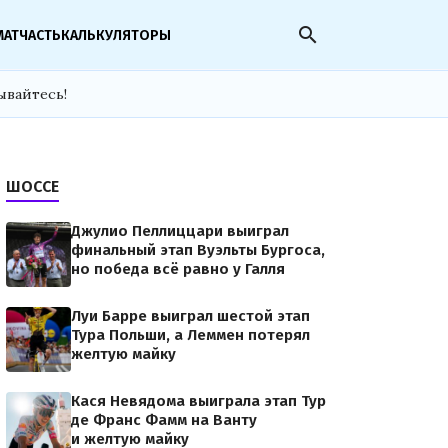
search
МАТЧАСТЬ
КАЛЬКУЛЯТОРЫ
ывайтесь!
ШОССЕ
Джулио Пеллиццари выиграл
финальный этап Вуэльты Бургоса,
но победа всё равно у Галля
Луи Барре выиграл шестой этап
Тура Польши, а Леммен потерял
желтую майку
Кася Невядома выиграла этап Тур
де Франс Фамм на Ванту
и желтую майку