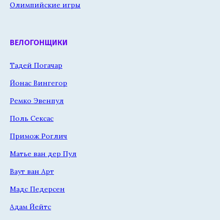
Олимпийские игры
ВЕЛОГОНЩИКИ
Тадей Погачар
Йонас Вингегор
Ремко Эвенпул
Поль Сексас
Примож Роглич
Матье ван дер Пул
Ваут ван Арт
Мадс Педерсен
Адам Йейтс