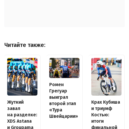
Читайте также:
Ромен
Грегуар
выиграл
Крах Кубиша
Жуткий
второй этап
и триумф
завал
«Тура
Костью:
на разделке:
Швейцарии»
итоги
XDS Astana
финальной
и Groupama