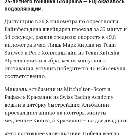
25-летнего гонщика Groupama — FDJ оказалось
подавляющим.
Дистанцию в 29,8 километра по окрестности
Вайнфельдена швейцарец проехал за 35 минут и
54 секунды, развив среднюю скорость в 49,8
километра в час. Лишь Марк Хирши из Team
Sunweb и Рето Холленштайн из Team Katusha —
Alpecin сумели выбраться из минутного
отставания, уступив победителю 46 и 56 секунд
соответственно.
Микаэль Альбазини из Mitchelton-Scott и
Рафаэль Краеманн из Swiss Racing Academy
вошли в пятёрку быстрейших: Альбазини
проехал дистанцию на полторы минуты
медленнее Кюнга, а Краеманн — на две двадцать.
«Это настоящее удовольствие. Победа всегда