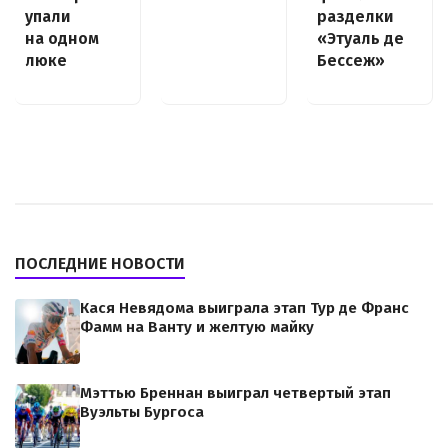
разделки
упали
«Этуаль де
на одном
Бессеж»
люке
ПОСЛЕДНИЕ НОВОСТИ
Кася Невядома выиграла этап Тур де Франс
Фамм на Ванту и желтую майку
Мэттью Бреннан выиграл четвертый этап
Вуэльты Бургоса