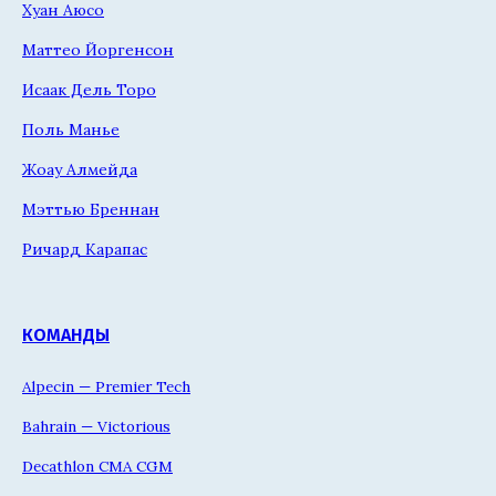
Хуан Аюсо
Маттео Йоргенсон
Исаак Дель Торо
Поль Манье
Жоау Алмейда
Мэттью Бреннан
Ричард Карапас
КОМАНДЫ
Alpecin — Premier Tech
Bahrain — Victorious
Decathlon CMA CGM