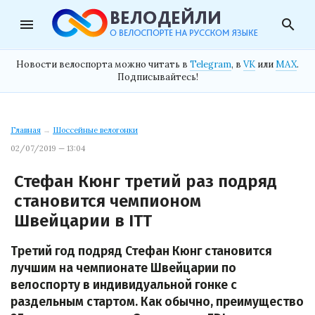
menu
search
Новости велоспорта можно читать в
Telegram
, в
VK
или
MAX
.
Подписывайтесь!
Главная
→
Шоссейные велогонки
02/07/2019 — 13:04
Стефан Кюнг третий раз подряд
становится чемпионом
Швейцарии в ITT
Третий год подряд Стефан Кюнг становится
лучшим на чемпионате Швейцарии по
велоспорту в индивидуальной гонке с
раздельным стартом. Как обычно, преимущество