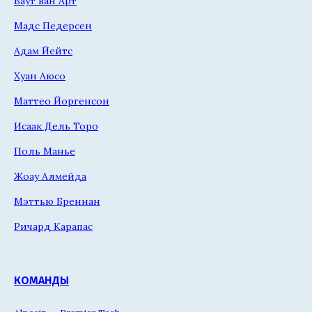
Ваут ван Арт
Мадс Педерсен
Адам Йейтс
Хуан Аюсо
Маттео Йоргенсон
Исаак Дель Торо
Поль Манье
Жоау Алмейда
Мэттью Бреннан
Ричард Карапас
КОМАНДЫ