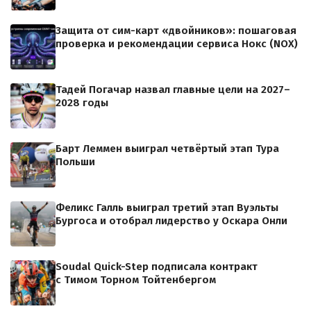
Защита от сим-карт «двойников»: пошаговая
проверка и рекомендации сервиса Нокс (NOX)
Тадей Погачар назвал главные цели на 2027–
2028 годы
Барт Леммен выиграл четвёртый этап Тура
Польши
Феликс Галль выиграл третий этап Вуэльты
Бургоса и отобрал лидерство у Оскара Онли
Soudal Quick-Step подписала контракт
с Тимом Торном Тойтенбергом