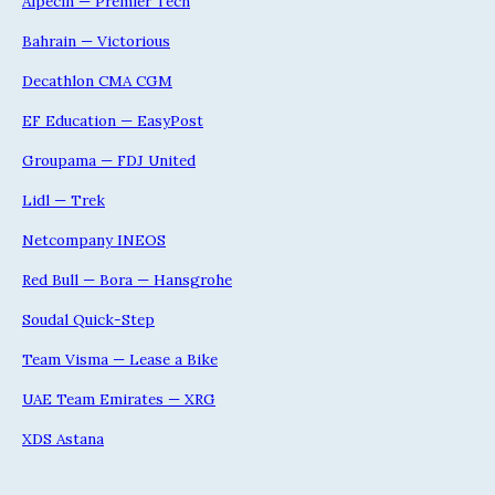
Alpecin — Premier Tech
Bahrain — Victorious
Decathlon CMA CGM
EF Education — EasyPost
Groupama — FDJ United
Lidl — Trek
Netcompany INEOS
Red Bull — Bora — Hansgrohe
Soudal Quick-Step
Team Visma — Lease a Bike
UAE Team Emirates — XRG
XDS Astana