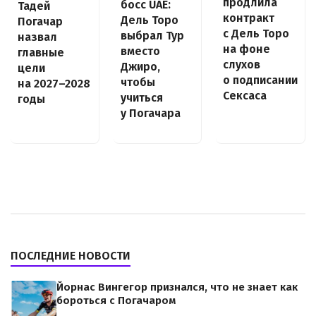
продлила
босс UAE:
Тадей
контракт
Дель Торо
Погачар
с Дель Торо
выбрал Тур
назвал
на фоне
вместо
главные
слухов
Джиро,
цели
о подписании
чтобы
на 2027–2028
Сексаса
учиться
годы
у Погачара
ПОСЛЕДНИЕ НОВОСТИ
Йорнас Вингегор признался, что не знает как
бороться с Погачаром