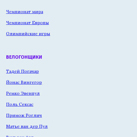
Чемпионат мира
Чемпионат Европы
Олимпийские игры
ВЕЛОГОНЩИКИ
Тадей Погачар
Йонас Вингегор
Ремко Эвенпул
Поль Сексас
Примож Роглич
Матье ван дер Пул