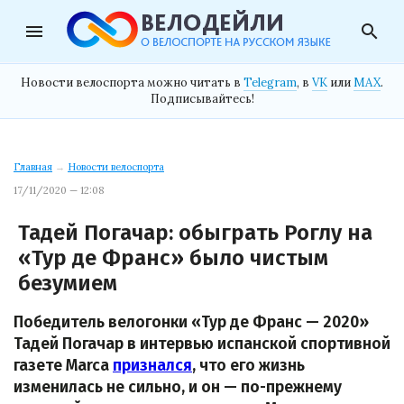
menu
search
Новости велоспорта можно читать в
Telegram
, в
VK
или
MAX
.
Подписывайтесь!
Главная
→
Новости велоспорта
17/11/2020 — 12:08
Тадей Погачар: обыграть Роглу на
«Тур де Франс» было чистым
безумием
Победитель велогонки «Тур де Франс — 2020»
Тадей Погачар в интервью испанской спортивной
газете Marca
признался
, что его жизнь
изменилась не сильно, и он — по-прежнему