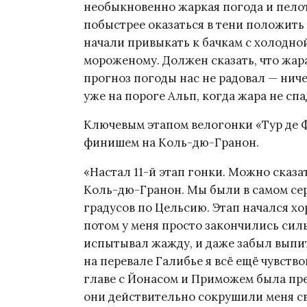
необыкновенно жаркая погода и пелот
побыстрее оказаться в тени положить
начали привыкать к бачкам с холодно
мороженому. Должен сказать, что жара
прогноз погоды нас не радовал — нич
уже на пороге Альп, когда жара не сп
Ключевым этапом велогонки «Тур де Фр
финишем на Коль-дю-Гранон.
«Настал 11-й этап гонки. Можно сказа
Коль-дю-Гранон. Мы были в самом сер
градусов по Цельсию. Этап начался хо
потом у меня просто закончились силы
испытывал жажду, и даже забыл выпит
на перевале Галибье я всё ещё чувство
главе с Йонасом и Приможем была пре
они действительно сокрушили меня св