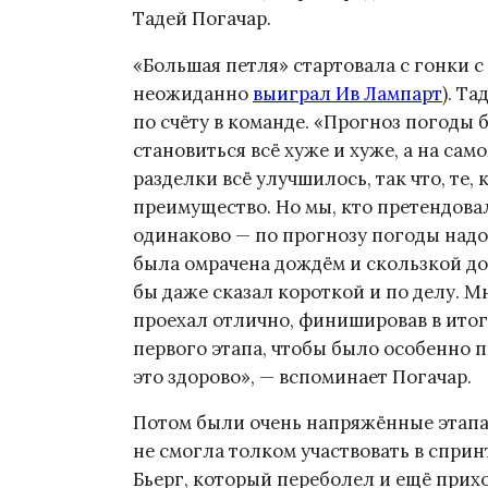
Тадей Погачар.
«Большая петля» стартовала с гонки с
неожиданно
выиграл Ив Лампарт
). Т
по счёту в команде. «Прогноз погоды
становиться всё хуже и хуже, а на сам
разделки всё улучшилось, так что, те
преимущество. Но мы, кто претендов
одинаково — по прогнозу погоды надо
была омрачена дождём и скользкой дор
бы даже сказал короткой и по делу. 
проехал отлично, финишировав в итог
первого этапа, чтобы было особенно п
это здорово», — вспоминает Погачар.
Потом были очень напряжённые этапа,
не смогла толком участвовать в сприн
Бьерг, который переболел и ещё прих