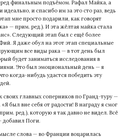
еред финальным подъёмом. Рафал Майка, а
идеально, и спасибо им за это сто раз, ведь
 этап мне просто подарили, как говорят
ка» — прим. ред.). И эта жёлтая майка стала
анс». Следующий этап был с ещё более
ий. Я даже обул на этот этап специальные
рующим все виды рака — в тот день был
орый будет заниматься исследования в
иями. Это был эмоциональный день — я
 что когда-нибудь удастся победить эту
дей.
ух своих главных соперников по Гранд-туру —
«Я был вне себя от радости! В награду я смог
рим. ред.), которую я так давно не видел. Всё
— добавил Поги.
мысле слова — во Франции воцарилась