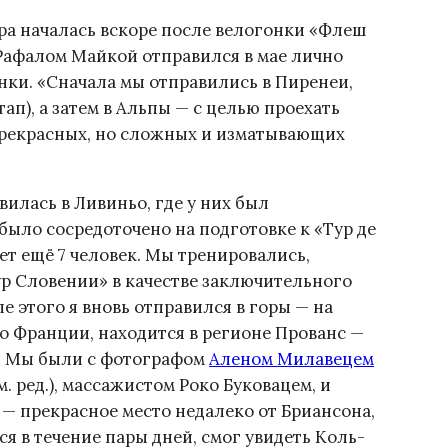
ра началась вскоре после велогонки «Флеш
 Рафалом Майкой отправился в мае лично
нки. «Сначала мы отправились в Пиренеи,
ап), а затем в Альпы — с целью проехать
прекрасных, но сложных и изматывающих
илась в Ливиньо, где у них был
было сосредоточено на подготовке к «Тур де
ет ещё 7 человек. Мы тренировались,
ур Словении» в качестве заключительного
ле этого я вновь отправился в горы — на
о Франции, находится в регионе Прованс —
). Мы были с фотографом
Аленом Милавецем
. ред.), массажистом Роко Буковацем, и
— прекрасное место недалеко от Бриансона,
ся в течение пары дней, смог увидеть Коль-