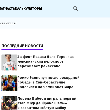
search
МАТЧАСТЬ
КАЛЬКУЛЯТОРЫ
ывайтесь!
ПОСЛЕДНИЕ НОВОСТИ
Эффект Исаака Дель Торо: как
мексиканский велоспорт
переживает ренессанс
Ремко Эвенепул после рекордной
победы в Сан-Себастьяне
нацелился на чемпионат мира
Лорена Вибес выиграла первый
этап «Тур де Франс Фамм»
и захватила жёлтую майку