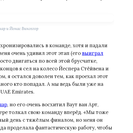
чар и Йонас Вингегор
хронизировались в команде, хотя и падали
меня очень удивил этот этап (его
выиграл
осто двигаться по всей этой брусчатке,
 концов я сел на колесо Йеспера Стёйвена и
ом, я остался доволен тем, как проехал этот
 много кто попадал. А мы ведь были уже на
UAE Emirates.
чар
, но его очень восхитил Ваут ван Арт,
ере толкал свою команду вперёд. «Мы тоже
ный день с тяжёлым финалом, но меня он
нда проделала фантастическую работу, чтобы