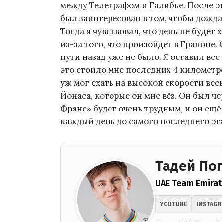
между Телеграфом и Галибье. После эт
был заинтересован в том, чтобы дожда
Тогда я чувствовал, что день не будет
из-за того, что произойдет в Граноне.
пути назад уже не было. Я оставил все
это стоило мне последних 4 километро
уж мог ехать на высокой скорости вес
Йонаса, которые он мне вёз. Он был че
Франс» будет очень трудным, и он ещё
каждый день до самого последнего эта
Тадей По
UAE Team Emirat
YOUTUBE
INSTAG