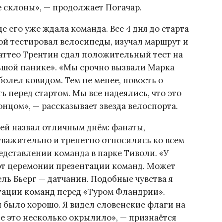
 склоны», — продолжает Погачар.
е его уже ждала команда. Все 4 дня до старта
ой тестировал велосипеды, изучал маршрут и
аттео Трентин сдал положительный тест на
льшой панике». «Мы срочно вызвали Марка
олел ковидом. Тем не менее, новость о
 перед стартом. Мы все надеялись, что это
нцом», — рассказывает звезда велоспорта.
дей назвал отличным днём: фанаты,
уважительно и трепетно относились ко всем
дставлении команда в парке Тиволи. «У
от церемонии презентации команд. Может
ель Бьерг — датчанин. Подобные чувства я
тации команд перед «Туром Фландрии».
ой было хорошо. Я видел словенские флаги на
мне это несколько окрылило», — признаётся