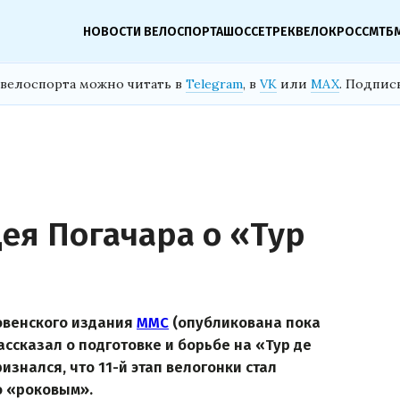
НОВОСТИ ВЕЛОСПОРТА
ШОССЕ
ТРЕК
ВЕЛОКРОСС
МТБ
велоспорта можно читать в
Telegram
, в
VK
или
MAX
. Подпис
ея Погачара о «Тур
овенского издания
MMC
(опубликована пока
рассказал о подготовке и борьбе на «Тур де
изнался, что 11-й этап велогонки стал
о «роковым».