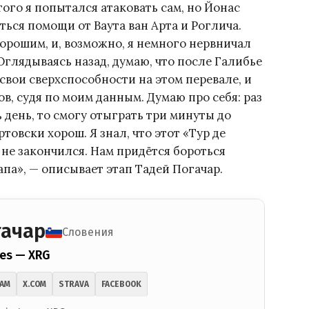
ого я попытался атаковать сам, но Йонас
ться помощи от Ваута ван Арта и Роглича.
 хорошим, и, возможно, я немного нервничал
 Оглядываясь назад, думаю, что после Галибье
 свои сверхспособности на этом перевале, и
в, судя по моим данным. Думаю про себя: раз
ь день, то смогу отыграть три минуты до
ртовски хорош. Я знал, что этот «Тур де
 не закончился. Нам придётся бороться
па», — описывает этап Тадей Погачар.
гачар
Словения
es — XRG
RAM
X.COM
STRAVA
FACEBOOK