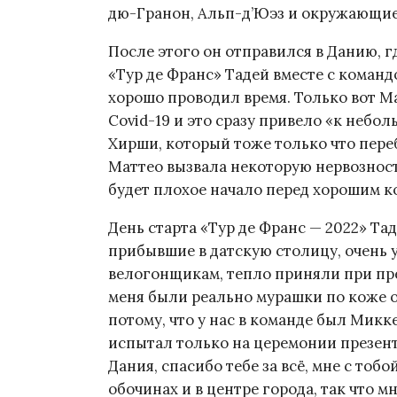
дю-Гранон, Альп-д’Юэз и окружающие
После этого он отправился в Данию, гд
«Тур де Франс» Тадей вместе с команд
хорошо проводил время. Только вот М
Covid-19 и это сразу привело «к небо
Хирши, который тоже только что переб
Маттео вызвала некоторую нервозность
будет плохое начало перед хорошим ко
День старта «Тур де Франс — 2022» Та
прибывшие в датскую столицу, очень 
велогонщикам, тепло приняли при пре
меня были реально мурашки по коже 
потому, что у нас в команде был Микк
испытал только на церемонии презен
Дания, спасибо тебе за всё, мне с тоб
обочинах и в центре города, так что 