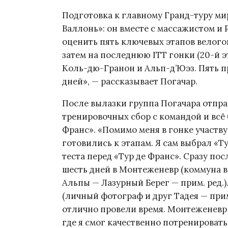
Подготовка к главному Гранд-туру ми
Валлонь»: он вместе с массажистом и
оценить пять ключевых этапов велого
затем на последнюю ITT гонки (20-й эт
Коль-дю-Гранон и Альп-д’Юэз. Пять 
дней», — рассказывает Погачар.
После вылазки группа Погачара отправ
тренировочных сбор с командой и всё 
Франс». «Помимо меня в гонке участву
готовились к этапам. Я сам выбрал «Т
теста перед «Тур де Франс». Сразу пос
шесть дней в Монтеженевр (коммуна в
Альпы — Лазурный Берег — прим. ред.
(личный фотограф и друг Тадея — прим
отлично провели время. Монтеженевр 
где я смог качественно потренировать