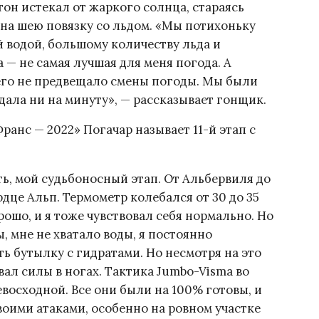
он истекал от жаркого солнца, стараясь
 на шею повязку со льдом. «Мы потихоньку
й водой, большому количеству льда и
 — не самая лучшая для меня погода. А
его не предвещало смены погоды. Мы были
адала ни на минуту», — рассказывает гонщик.
анс — 2022» Погачар называет 11-й этап с
ть, мой судьбоносный этап. От Альбервиля до
дце Альп. Термометр колебался от 30 до 35
рошо, и я тоже чувствовал себя нормально. Но
, мне не хватало воды, я постоянно
ь бутылку с гидратами. Но несмотря на это
вал силы в ногах. Тактика Jumbo-Visma во
восходной. Все они были на 100% готовы, и
оими атаками, особенно на ровном участке