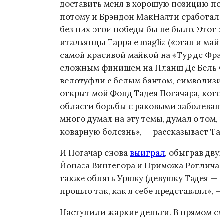
доставить меня в хорошую позицию п
потому и Брэндон МакНалти сработали 
без них этой победы бы не было. Этот
итальянцы Tappa e maglia («этап и май
самой красивой майкой на «Тур де Фр
сложным финишем на Планш Де Бель Ф
велотуфли с белым бантом, символизи
открыт мой Фонд Тадея Погачара, кот
области борьбы с раковыми заболеван
много думал на эту темы, думал о том,
коварную болезнь», — рассказывает Та
И Погачар снова
выиграл
, обыграв дв
Йонаса Вингегора и Приможа Роглича. 
также обнять Уршку (девушку Тадея — п
прошло так, как я себе представлял», 
Наступили жаркие деньги. В прямом с