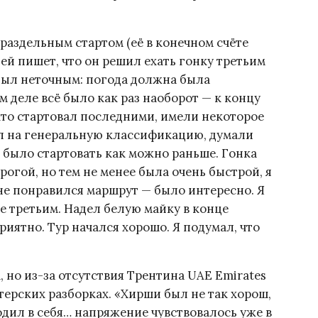
 раздельным стартом (её в конечном счёте
адей пишет, что он решил ехать гонку третьим
 был неточным: погода должна была
ом деле всё было как раз наоборот — к концу
, кто стартовал последними, имели некоторое
ал на генеральную классификацию, думали
 было стартовать как можно раньше. Гонка
огой, но тем не менее была очень быстрой, я
Мне понравился маршрут — было интересно. Я
е третьим. Надел белую майку в конце
риятно. Тур начался хорошо. Я подумал, что
 но из-за отсутствия Трентина UAE Emirates
терских разборках. «Хирши был не так хорош,
одил в себя… напряжение чувствовалось уже в