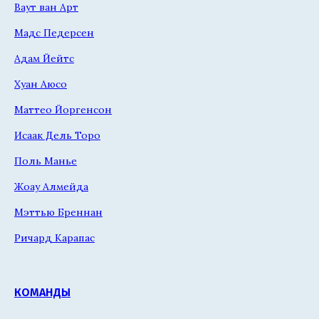
Ваут ван Арт
Мадс Педерсен
Адам Йейтс
Хуан Аюсо
Маттео Йоргенсон
Исаак Дель Торо
Поль Манье
Жоау Алмейда
Мэттью Бреннан
Ричард Карапас
КОМАНДЫ