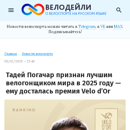
menu
search
Новости велоспорта можно читать в
Telegram
, в
VK
или
MAX
.
Подписывайтесь!
Главная
→
Новости велоспорта
05/12/2025 — 23:40
Тадей Погачар признан лучшим
велогонщиком мира в 2025 году —
ему досталась премия Velo d’Or