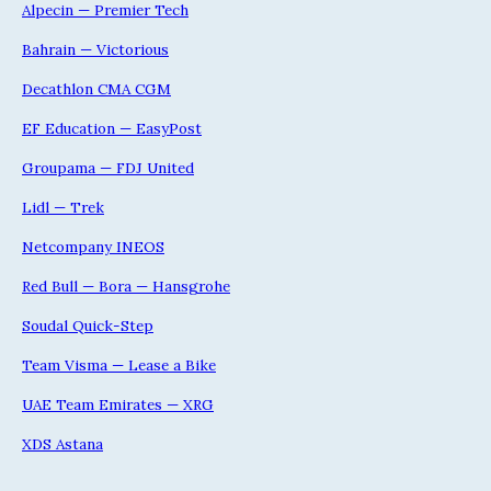
Alpecin — Premier Tech
Bahrain — Victorious
Decathlon CMA CGM
EF Education — EasyPost
Groupama — FDJ United
Lidl — Trek
Netcompany INEOS
Red Bull — Bora — Hansgrohe
Soudal Quick-Step
Team Visma — Lease a Bike
UAE Team Emirates — XRG
XDS Astana