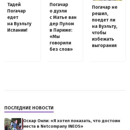
Погачар
Тадей
Погачар не
о дуэли
Погачар
решил,
с Матье ван
едет
поедет ли
дер Пулом
на Вуэльту
на Вуэльту,
в Париже:
Испании!
чтобы
«Мы
избежать
говорили
выгорания
без слов»
ПОСЛЕДНИЕ НОВОСТИ
Оскар Онли: «Я хотел показать, что достоин
места в Netcompany INEOS»