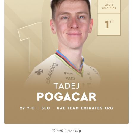
Тадей Погачар