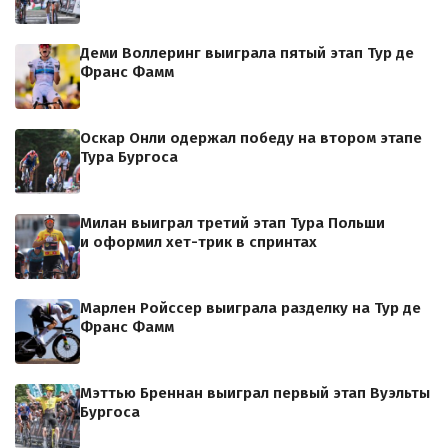
Деми Воллеринг выиграла пятый этап Тур де
Франс Фамм
Оскар Онли одержал победу на втором этапе
Тура Бургоса
Милан выиграл третий этап Тура Польши
и оформил хет-трик в спринтах
Марлен Ройссер выиграла разделку на Тур де
Франс Фамм
Мэттью Бреннан выиграл первый этап Вуэльты
Бургоса