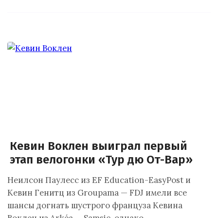
Кевин Воклен выиграл первый
этап велогонки «Тур дю От-Вар»
Неилсон Паулесс из EF Education-EasyPost и
Кевин Генитц из Groupama — FDJ имели все
шансы догнать шустрого француза Кевина