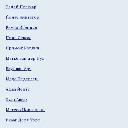
Тадей Погачар
Йонас Вингегор
Ремко Эвенпул
Поль Сексас
Примож Роглич
Матье ван дер Пул
Ваут ван Арт
Мадс Педерсен
Адам Йейтс
Хуан Аюсо
Маттео Йоргенсон
Исаак Дель Торо