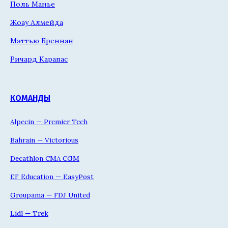
Поль Манье
Жоау Алмейда
Мэттью Бреннан
Ричард Карапас
КОМАНДЫ
Alpecin — Premier Tech
Bahrain — Victorious
Decathlon CMA CGM
EF Education — EasyPost
Groupama — FDJ United
Lidl — Trek