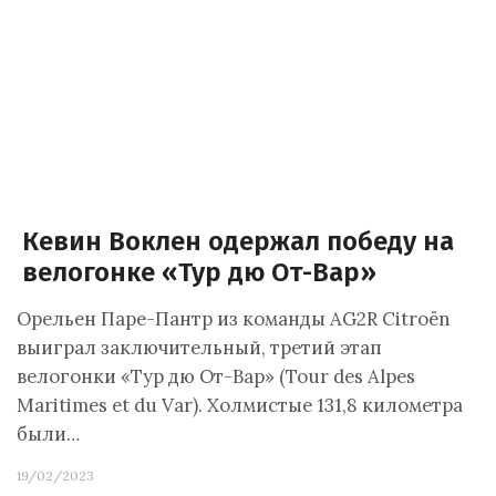
Кевин Воклен одержал победу на
велогонке «Тур дю От-Вар»
Орельен Паре-Пантр из команды AG2R Citroën
выиграл заключительный, третий этап
велогонки «Тур дю От-Вар» (Tour des Alpes
Maritimes et du Var). Холмистые 131,8 километра
были…
19/02/2023