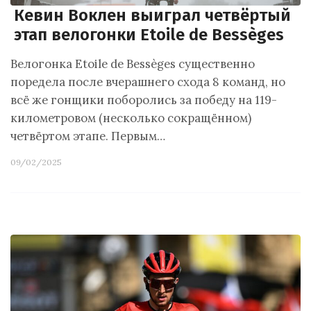
Кевин Воклен выиграл четвёртый
этап велогонки Etoile de Bessèges
Велогонка Etoile de Bessèges существенно
поредела после вчерашнего схода 8 команд, но
всё же гонщики поборолись за победу на 119-
километровом (несколько сокращённом)
четвёртом этапе. Первым…
09/02/2025