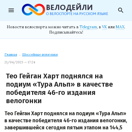
menu
search
Новости велоспорта можно читать в
Telegram
, в
VK
или
MAX
.
Подписывайтесь!
Главная
→
Шоссейные велогонки
21/04/2023 — 17:24
Тео Гейган Харт поднялся на
подиум «Тура Альп» в качестве
победителя 46-го издания
велогонки
Тео Гейган Харт поднялся на подиум «Тура Альп»
в качестве победителя 46-го издания велогонки,
завершившейся сегодня пятым этапом на 144,5