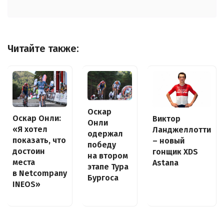
Читайте также:
Оскар
Оскар Онли:
Виктор
Онли
«Я хотел
Ланджеллотти
одержал
показать, что
– новый
победу
достоин
гонщик XDS
на втором
места
Astana
этапе Тура
в Netcompany
Бургоса
INEOS»