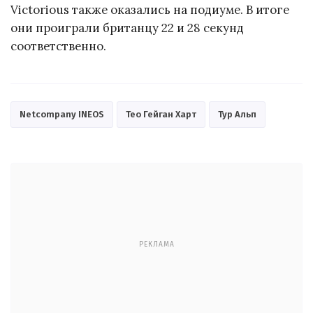
Victorious также оказались на подиуме. В итоге
они проиграли британцу 22 и 28 секунд
соответственно.
Netcompany INEOS
Тео Гейган Харт
Тур Альп
РЕКЛАМА