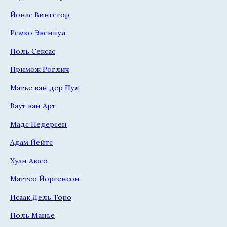
Йонас Вингегор
Ремко Эвенпул
Поль Сексас
Примож Роглич
Матье ван дер Пул
Ваут ван Арт
Мадс Педерсен
Адам Йейтс
Хуан Аюсо
Маттео Йоргенсон
Исаак Дель Торо
Поль Манье