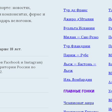
орте: новостях,
Тур де Франс
Т
и компонентах, форме и
Джиро д'Италия
Й
ндарь велогонок.
Вуэльта Испании
Р
Милан — Сан-Ремо
П
Тур Фландрии
П
рше 18 лет.
Париж — Рубе
М
 Facebook и Instagram)
Льеж — Бастонь —
В
рритории России по
Льеж
2.
М
Иль Ломбардия
А
Х
ГЛАВНЫЕ ГОНКИ
М
Чемпионат мира
И
Чемпионат Европы