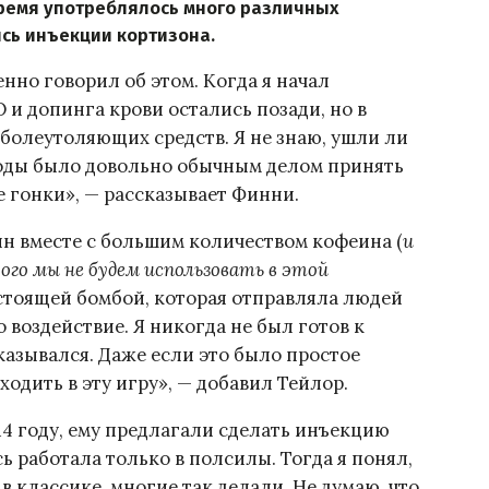
 время употреблялось много различных
ись инъекции кортизона.
енно говорил об этом. Когда я начал
О и допинга крови остались позади, но в
 болеутоляющих средств. Я не знаю, ушли ли
 годы было довольно обычным делом принять
е гонки», — рассказывает Финни.
ин вместе с большим количеством кофеина (
и
ого мы не будем использовать в этой
астоящей бомбой, которая отправляла людей
 воздействие. Я никогда не был готов к
тказывался. Даже если это было простое
ходить в эту игру», — добавил Тейлор.
014 году, ему предлагали сделать инъекцию
ь работала только в полсилы. Тогда я понял,
 в классике, многие так делали. Не думаю, что