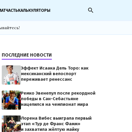
search
МАТЧАСТЬ
КАЛЬКУЛЯТОРЫ
ывайтесь!
ПОСЛЕДНИЕ НОВОСТИ
Эффект Исаака Дель Торо: как
мексиканский велоспорт
переживает ренессанс
Ремко Эвенепул после рекордной
победы в Сан-Себастьяне
нацелился на чемпионат мира
Лорена Вибес выиграла первый
этап «Тур де Франс Фамм»
и захватила жёлтую майку