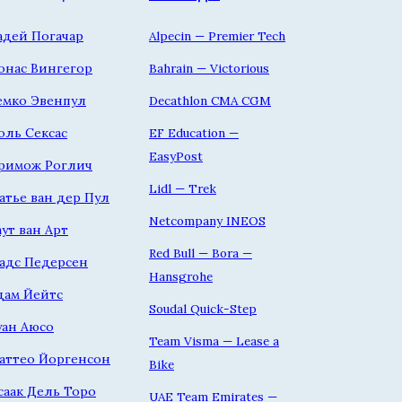
адей Погачар
Alpecin — Premier Tech
онас Вингегор
Bahrain — Victorious
емко Эвенпул
Decathlon CMA CGM
оль Сексас
EF Education —
EasyPost
римож Роглич
Lidl — Trek
атье ван дер Пул
Netcompany INEOS
аут ван Арт
Red Bull — Bora —
адс Педерсен
Hansgrohe
дам Йейтс
Soudal Quick-Step
уан Аюсо
Team Visma — Lease a
аттео Йоргенсон
Bike
саак Дель Торо
UAE Team Emirates —