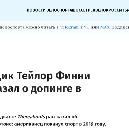
НОВОСТИ ВЕЛОСПОРТА
ШОССЕ
ТРЕК
ВЕЛОКРОСС
МТБ
велоспорта можно читать в
Telegram
, в
VK
или
MAX
. Подпис
ик Тейлор Финни
зал о допинге в
одкасте
Thereabouts
рассказал об
оне: американец покинул спорт в 2019 году,