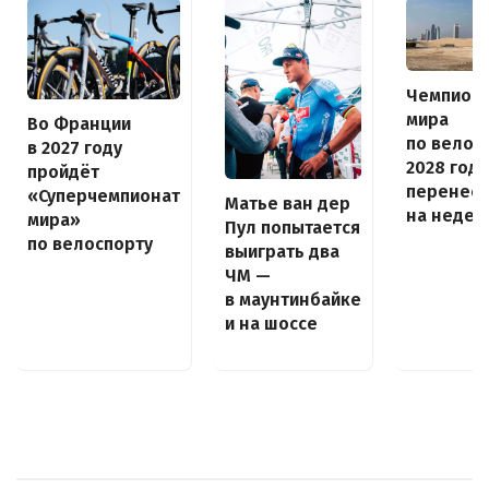
Чемпион
мира
Во Франции
по велос
в 2027 году
2028 года
пройдёт
перенес
«Суперчемпионат
Матье ван дер
на неде
мира»
Пул попытается
по велоспорту
выиграть два
ЧМ —
в маунтинбайке
и на шоссе