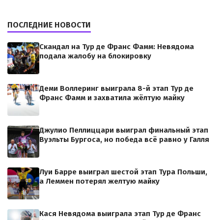
ПОСЛЕДНИЕ НОВОСТИ
Скандал на Тур де Франс Фамм: Невядома
подала жалобу на блокировку
Деми Воллеринг выиграла 8-й этап Тур де
Франс Фамм и захватила жёлтую майку
Джулио Пеллиццари выиграл финальный этап
Вуэльты Бургоса, но победа всё равно у Галля
Луи Барре выиграл шестой этап Тура Польши,
а Леммен потерял желтую майку
Кася Невядома выиграла этап Тур де Франс