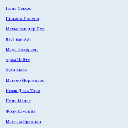
Поль Сексас
Примож Роглич
Матье ван дер Пул
Ваут ван Арт
Мадс Педерсен
Адам Йейтс
Хуан Аюсо
Маттео Йоргенсон
Исаак Дель Торо
Поль Манье
Жоау Алмейда
Мэттью Бреннан