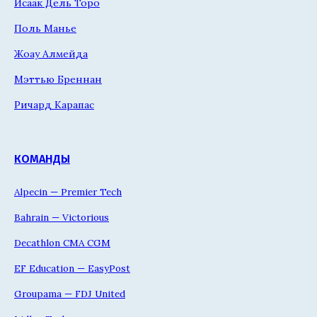
Исаак Дель Торо
Поль Манье
Жоау Алмейда
Мэттью Бреннан
Ричард Карапас
КОМАНДЫ
Alpecin — Premier Tech
Bahrain — Victorious
Decathlon CMA CGM
EF Education — EasyPost
Groupama — FDJ United