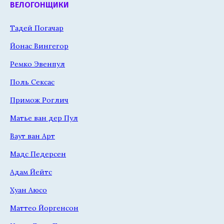
ВЕЛОГОНЩИКИ
Тадей Погачар
Йонас Вингегор
Ремко Эвенпул
Поль Сексас
Примож Роглич
Матье ван дер Пул
Ваут ван Арт
Мадс Педерсен
Адам Йейтс
Хуан Аюсо
Маттео Йоргенсон