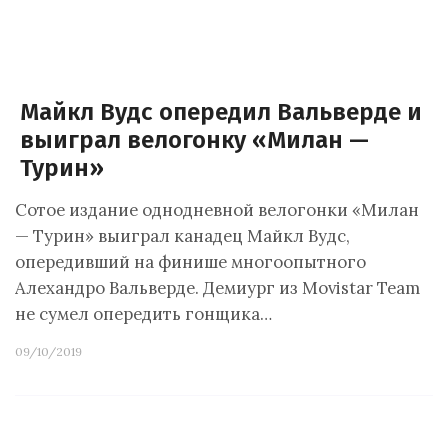
Майкл Вудс опередил Вальверде и
выиграл велогонку «Милан —
Турин»
Сотое издание однодневной велогонки «Милан
— Турин» выиграл канадец Майкл Вудс,
опередивший на финише многоопытного
Алехандро Вальверде. Демиург из Movistar Team
не сумел опередить гонщика…
09/10/2019