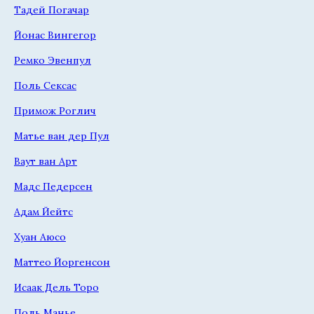
Тадей Погачар
Йонас Вингегор
Ремко Эвенпул
Поль Сексас
Примож Роглич
Матье ван дер Пул
Ваут ван Арт
Мадс Педерсен
Адам Йейтс
Хуан Аюсо
Маттео Йоргенсон
Исаак Дель Торо
Поль Манье