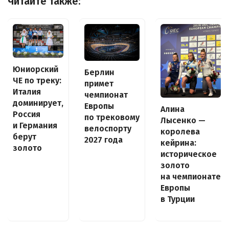
Читайте также:
Юниорский
Берлин
ЧЕ по треку:
примет
Италия
чемпионат
доминирует,
Европы
Алина
Россия
по трековому
Лысенко —
и Германия
велоспорту
королева
берут
2027 года
кейрина:
золото
историческое
золото
на чемпионате
Европы
в Турции