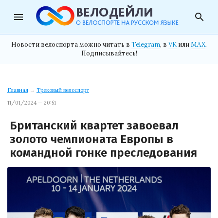
menu
search
Новости велоспорта можно читать в
Telegram
, в
VK
или
MAX
.
Подписывайтесь!
Главная
→
Трековый велоспорт
11/01/2024 — 20:51
Британский квартет завоевал
золото чемпионата Европы в
командной гонке преследования