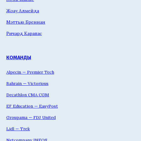
Жоау Алмейда
Мэттью Бреннан
Ричард Карапас
КОМАНДЫ
Alpecin — Premier Tech
Bahrain — Victorious
Decathlon CMA CGM
EF Education — EasyPost
Groupama — FDJ United
Lidl — Trek
Netcompany INEOS