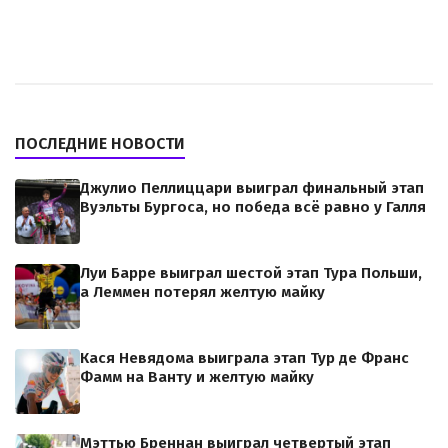
ПОСЛЕДНИЕ НОВОСТИ
Джулио Пеллиццари выиграл финальный этап
Вуэльты Бургоса, но победа всё равно у Галля
Луи Барре выиграл шестой этап Тура Польши,
а Леммен потерял желтую майку
Кася Невядома выиграла этап Тур де Франс
Фамм на Ванту и желтую майку
Мэттью Бреннан выиграл четвертый этап