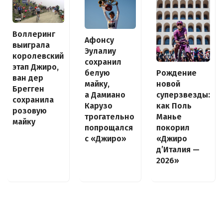
Воллеринг
Афонсу
выиграла
Эулалиу
королевский
сохранил
этап Джиро,
белую
Рождение
ван дер
майку,
новой
Брегген
а Дамиано
суперзвезды:
сохранила
Карузо
как Поль
розовую
трогательно
Манье
майку
попрощался
покорил
с «Джиро»
«Джиро
д’Италия —
2026»