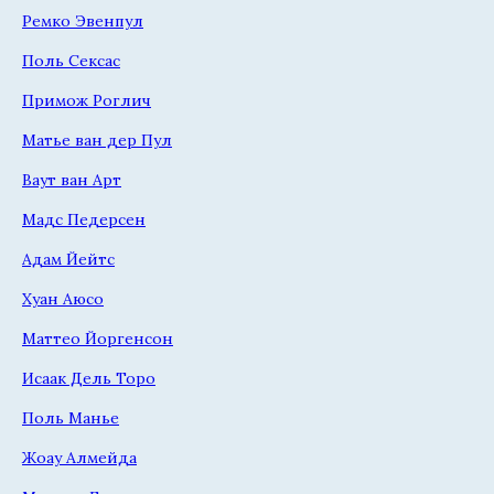
Ремко Эвенпул
Поль Сексас
Примож Роглич
Матье ван дер Пул
Ваут ван Арт
Мадс Педерсен
Адам Йейтс
Хуан Аюсо
Маттео Йоргенсон
Исаак Дель Торо
Поль Манье
Жоау Алмейда