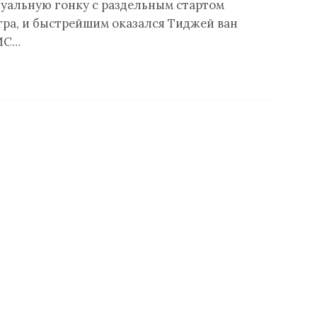
уальную гонку с раздельным стартом
етра, и быстрейшим оказался Тиджей ван
MC…