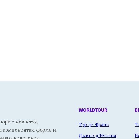
WORLDTOUR
В
орте: новостях,
Тур де Франс
Т
и компонентах, форме и
Джиро д'Италия
Й
ндарь велогонок.