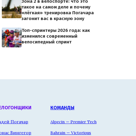
Зона 2 в велоспорте: что это
такое на самом деле и почему
«лёгкая» тренировка Погачара
загонит вас в красную зону
Топ-спринтеры 2026 года: как
изменился современный
велосипедный спринт
ЕЛОГОНЩИКИ
КОМАНДЫ
адей Погачар
Alpecin — Premier Tech
онас Вингегор
Bahrain — Victorious