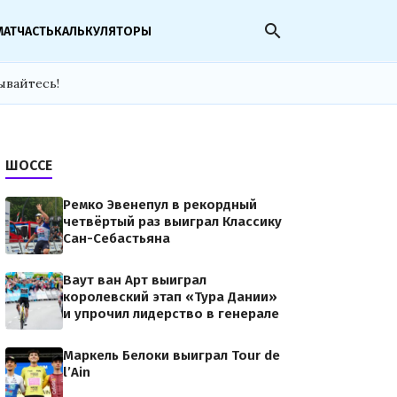
search
МАТЧАСТЬ
КАЛЬКУЛЯТОРЫ
ывайтесь!
ШОССЕ
Ремко Эвенепул в рекордный
четвёртый раз выиграл Классику
Сан-Себастьяна
Ваут ван Арт выиграл
королевский этап «Тура Дании»
и упрочил лидерство в генерале
Маркель Белоки выиграл Tour de
l’Ain