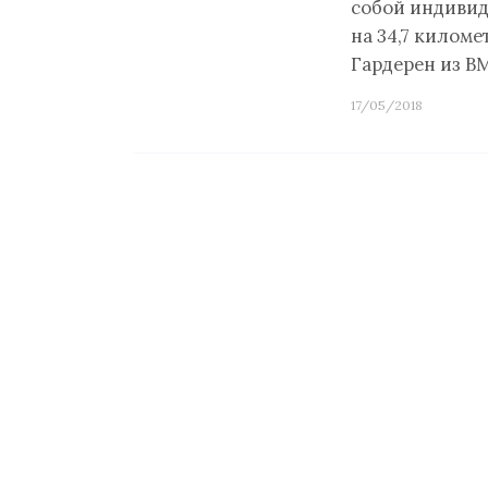
собой индивид
на 34,7 килом
Гардерен из B
17/05/2018