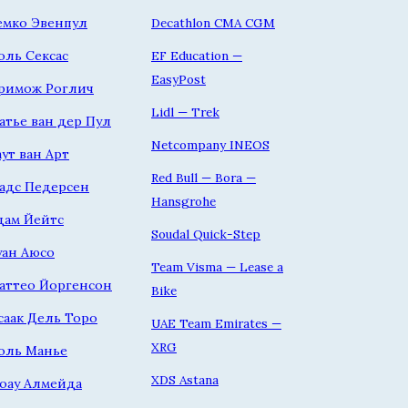
емко Эвенпул
Decathlon CMA CGM
оль Сексас
EF Education —
EasyPost
римож Роглич
Lidl — Trek
атье ван дер Пул
Netcompany INEOS
аут ван Арт
Red Bull — Bora —
адс Педерсен
Hansgrohe
дам Йейтс
Soudal Quick-Step
уан Аюсо
Team Visma — Lease a
аттео Йоргенсон
Bike
саак Дель Торо
UAE Team Emirates —
XRG
оль Манье
XDS Astana
оау Алмейда