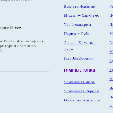
Вуэльта Испании
Р
Милан — Сан-Ремо
П
Тур Фландрии
П
рше 18 лет.
Париж — Рубе
М
 Facebook и Instagram)
Льеж — Бастонь —
В
рритории России по
Льеж
2.
М
Иль Ломбардия
А
Х
ГЛАВНЫЕ ГОНКИ
М
Чемпионат мира
И
Чемпионат Европы
П
Олимпийские игры
Ж