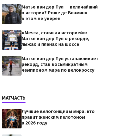
Матье ван дер Пул — величайший
в истории? Роже де Вламинк
в этом не уверен
«Мечта, ставшая историей»:
Матье ван дер Пул о рекорде,
лыжах и планах на шоссе
Матье ван дер Пул устанавливает
рекорд, став восьмикратным
чемпионом мира по велокроссу
МАТЧАСТЬ
Лучшие велогонщицы мира: кто
правит женским пелотоном
в 2026 году