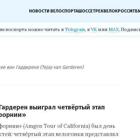
НОВОСТИ ВЕЛОСПОРТА
ШОССЕ
ТРЕК
ВЕЛОКРОСС
МТБ
велоспорта можно читать в
Telegram
, в
VK
или
MAX
. Подпис
 ван Гардерене (Tejay van Garderen)
Гардерен выиграл четвёртый этап
форнии»
орнии» (Amgen Tour of California) был день
стей: четвёртый этап велогонки представлял