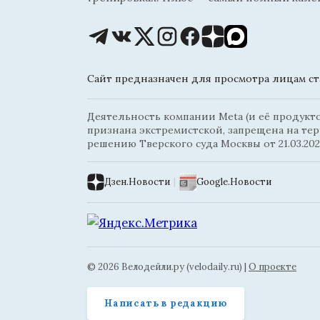
Сайт предназначен для просмотра лицам ста
Деятельность компании Meta (и её продуктов
признана экстремистской, запрещена на те
решению Тверского суда Москвы от 21.03.202
Дзен.Новости
|
Google.Новости
© 2026 Велодейли.ру (velodaily.ru) |
О проекте
Написать в редакцию