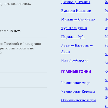
Джиро д'Италия
Й
ндарь велогонок.
Вуэльта Испании
Р
Милан — Сан-Ремо
П
Тур Фландрии
П
рше 18 лет.
Париж — Рубе
М
 Facebook и Instagram)
Льеж — Бастонь —
В
рритории России по
Льеж
2.
М
Иль Ломбардия
А
Х
ГЛАВНЫЕ ГОНКИ
М
Чемпионат мира
И
Чемпионат Европы
П
Олимпийские игры
Ж