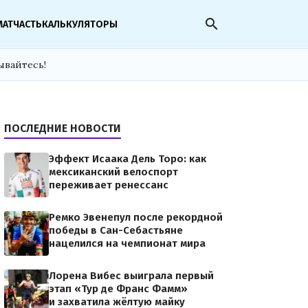
search
МАТЧАСТЬ
КАЛЬКУЛЯТОРЫ
ывайтесь!
ПОСЛЕДНИЕ НОВОСТИ
Эффект Исаака Дель Торо: как
мексиканский велоспорт
переживает ренессанс
Ремко Эвенепул после рекордной
победы в Сан-Себастьяне
нацелился на чемпионат мира
Лорена Вибес выиграла первый
этап «Тур де Франс Фамм»
и захватила жёлтую майку