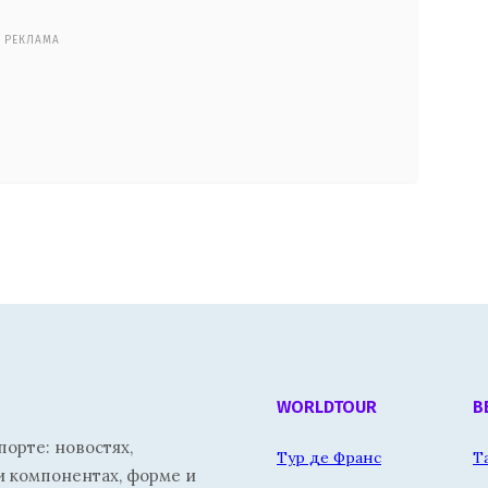
РЕКЛАМА
WORLDTOUR
В
орте: новостях,
Тур де Франс
Т
и компонентах, форме и