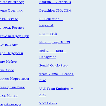
онас Вингегор
Bahrain — Victorious
емко Эвенпул
Decathlon CMA CGM
оль Сексас
EF Education —
EasyPost
римож Роглич
Lidl — Trek
атье ван дер Пул
Netcompany INEOS
аут ван Арт
Red Bull — Bora —
адс Педерсен
Hansgrohe
дам Йейтс
Soudal Quick-Step
уан Аюсо
Team Visma — Lease a
аттео Йоргенсон
Bike
саак Дель Торо
UAE Team Emirates —
XRG
оль Манье
XDS Astana
оау Алмейда