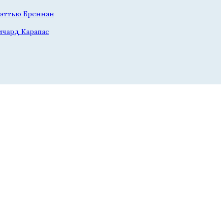
эттью Бреннан
ичард Карапас