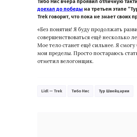
Тибо Нис вчера проявил отличную такт
доехал до победы
на третьем этапе “Ту
Trek говорит, что пока не знает своих п
«Без понятия! Я буду продолжать разви
совершенствоваться ещё несколько лет
Мое тело станет ещё сильнее. Я смогу 
мои пределы. Просто постараюсь стать
отметил велогонщик.
Lidl — Trek
Тибо Нис
Тур Швейцарии