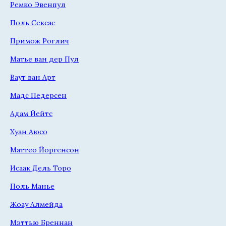
Ремко Эвенпул
Поль Сексас
Примож Роглич
Матье ван дер Пул
Ваут ван Арт
Мадс Педерсен
Адам Йейтс
Хуан Аюсо
Маттео Йоргенсон
Исаак Дель Торо
Поль Манье
Жоау Алмейда
Мэттью Бреннан