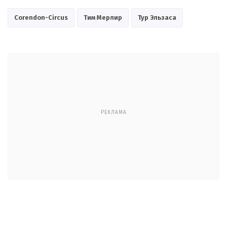
Corendon-Circus
Тим Мерлир
Тур Эльзаса
РЕКЛАМА