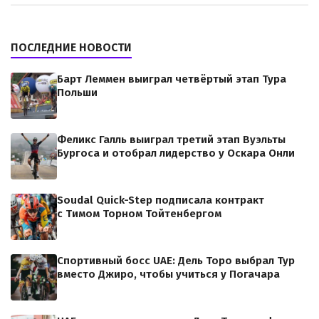
ПОСЛЕДНИЕ НОВОСТИ
Барт Леммен выиграл четвёртый этап Тура
Польши
Феликс Галль выиграл третий этап Вуэльты
Бургоса и отобрал лидерство у Оскара Онли
Soudal Quick-Step подписала контракт
с Тимом Торном Тойтенбергом
Спортивный босс UAE: Дель Торо выбрал Тур
вместо Джиро, чтобы учиться у Погачара