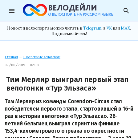
menu
search
Новости велоспорта можно читать в
Telegram
, в
VK
или
MAX
.
Подписывайтесь!
Главная
→
Шоссейные велогонки
02/08/2019 — 02:38
Тим Мерлир выиграл первый этап
велогонки «Тур Эльзаса»
Тим Мерлир из команды Corendon-Circus стал
победителем первого этапа, стартовавшей в 16-й
раз в истории велогонки «Тур Эльзаса». 26-
летний бельгиец выиграл спринт на финише
153,4-километрового отрезка по окрестности