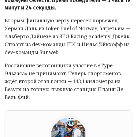
коммуны Селеста. Время победителя — 3 часа 19
минут и 24 секунды.
Вторым финишную черту пересёк норвежец
Херман Даль из Joker Fuel of Norway, а третьим —
Альберто Дайнезе из SEG Racing Academy. Джейк
Стюарт из dev-команды FDJ и Нильс Эйкхофф из
dev-команды Sunweb.
Российские велогонщики участие в «Туре
Эльзаса» не принимают. Теперь спортсменов
ждёт второй этап гонки — 143,1 километра из
Везуля на горную лыжную станцию Планш Де
Бель Фий.