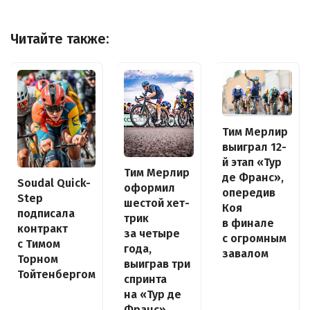
Читайте также:
Тим Мерлир
выиграл 12-
й этап «Тур
Тим Мерлир
де Франс»,
Soudal Quick-
оформил
опередив
Step
шестой хет-
Коя
подписала
трик
в финале
контракт
за четыре
с огромным
с Тимом
года,
завалом
Торном
выиграв три
Тойтенбергом
спринта
на «Тур де
Франс»