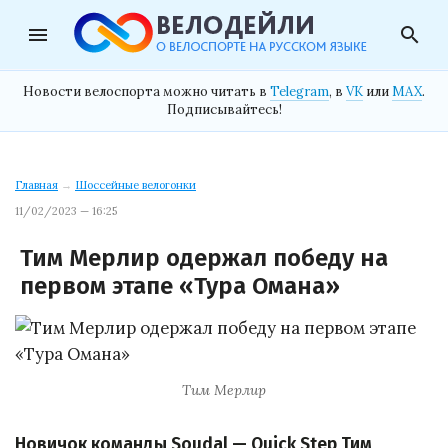
menu
search
Новости велоспорта можно читать в
Telegram
, в
VK
или
MAX
.
Подписывайтесь!
Главная
→
Шоссейные велогонки
11/02/2023 — 16:25
Тим Мерлир одержал победу на
первом этапе «Тура Омана»
Тим Мерлир
Новичок команды Soudal — Quick Step Тим