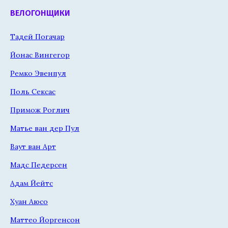
ВЕЛОГОНЩИКИ
Тадей Погачар
Йонас Вингегор
Ремко Эвенпул
Поль Сексас
Примож Роглич
Матье ван дер Пул
Ваут ван Арт
Мадс Педерсен
Адам Йейтс
Хуан Аюсо
Маттео Йоргенсон