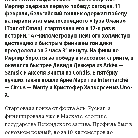
Мерлир одержал первую победу: сегодня, 11
февраля, бельгийский гонщик одержал победу
на первом этапе велосипедного «Тура Омана»
(Tour of Oman), стартовавшего в 12-й раз в
истории. 147-километровую немного холмистую
дистанцию и быстрым финишем гонщики
преодолели за 3 часа 31 минуту. На финише
Мерлир боролся за победу в массовом спринте, и
оказался быстрее Давида Деккера из Arkéa —
Samsic и Акселя Зингля из Cofidis. В пятёрку
лучших также вошли Арне Марит из Intermarché
— Circus — Wanty и Кристофер Халворсен из Uno-
X.
Стартовала гонка от форта Аль-Рускат, а
финишировала уже в Маскате, столице
государства Персидского залива. Профиль был в
основном ровный, но за 10 километров до