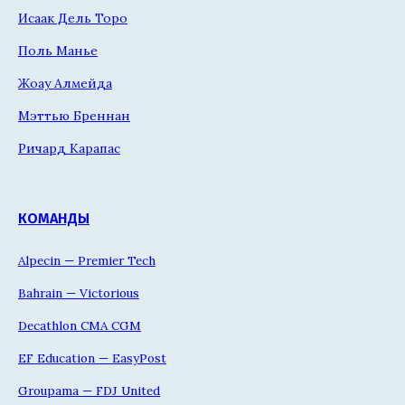
Исаак Дель Торо
Поль Манье
Жоау Алмейда
Мэттью Бреннан
Ричард Карапас
КОМАНДЫ
Alpecin — Premier Tech
Bahrain — Victorious
Decathlon CMA CGM
EF Education — EasyPost
Groupama — FDJ United