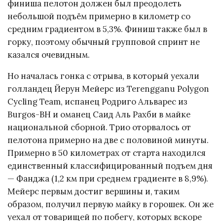
финиша пелотон должен был преодолеть
небольшой подъём примерно в километр со
средним градиентом в 5,3%. Финиш также был в
горку, поэтому обычный групповой спринт не
казался очевидным.
Но началась гонка с отрыва, в который уехали
голландец Йерун Мейерс из Terengganu Polygon
Cycling Team, испанец Родриго Альварес из
Burgos-BH и оманец Саид Аль Рахби в майке
национальной сборной. Трио оторвалось от
пелотона примерно на две с половиной минуты.
Примерно в 50 километрах от старта находился
единственный классифицированный подъем дня
— Фанджа (1,2 км при среднем градиенте в 8,9%).
Мейерс первым достиг вершины и, таким
образом, получил первую майку в горошек. Он же
уехал от товарищей по побегу, которых вскоре