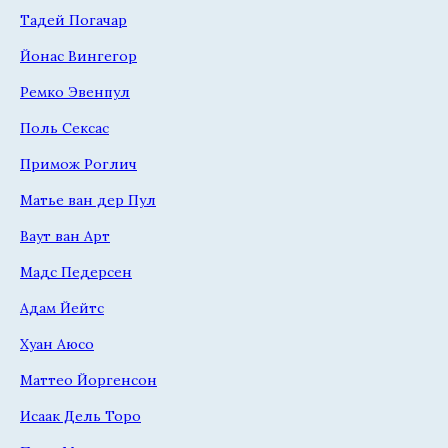
Тадей Погачар
Йонас Вингегор
Ремко Эвенпул
Поль Сексас
Примож Роглич
Матье ван дер Пул
Ваут ван Арт
Мадс Педерсен
Адам Йейтс
Хуан Аюсо
Маттео Йоргенсон
Исаак Дель Торо