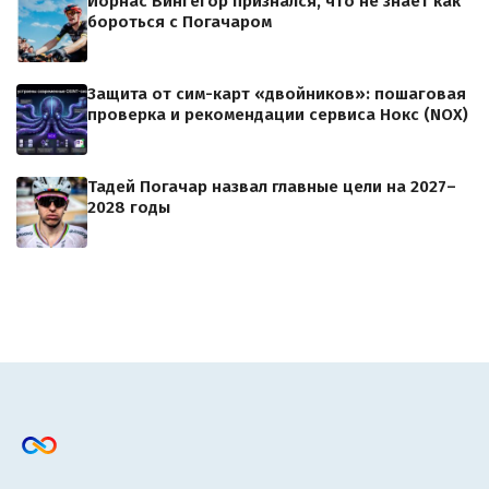
Йорнас Вингегор признался, что не знает как
бороться с Погачаром
Защита от сим-карт «двойников»: пошаговая
проверка и рекомендации сервиса Нокс (NOX)
Тадей Погачар назвал главные цели на 2027–
2028 годы