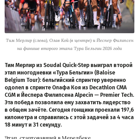
Тим Мерлир (слева), Олав Кой (в центре) и Йеспер Филипсен
на финише второго этапа Тура Бельгии 2026 года
Тим Мерлир из Soudal Quick-Step выиграл второй
этап многодневки «Тура Бельгии» (Baloise
Belgium Tour): бельгийский спринтер уверенно
одолел в спринте Олафа Коя из Decathlon CMA
CGM и Йеспера Филипсена Alpecin — Premier Tech.
Эта победа позволила ему захватить лидерство
в общем зачёте. Сегодня гонщики проехали 197,6
километра и справились с этой задачей за 4 часа
18 минут и 31 секунду.
Этап, стартовавший в Мерелбеке