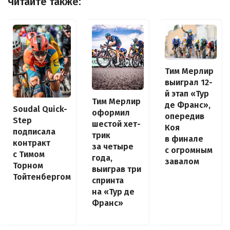
Читайте также:
Тим Мерлир
выиграл 12-
й этап «Тур
Тим Мерлир
де Франс»,
Soudal Quick-
оформил
опередив
Step
шестой хет-
Коя
подписала
трик
в финале
контракт
за четыре
с огромным
с Тимом
года,
завалом
Торном
выиграв три
Тойтенбергом
спринта
на «Тур де
Франс»