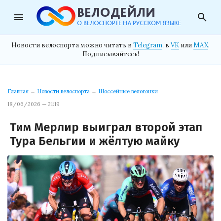
menu
search
Новости велоспорта можно читать в
Telegram
, в
VK
или
MAX
.
Подписывайтесь!
Главная
→
Новости велоспорта
→
Шоссейные велогонки
18/06/2026 — 21:19
Тим Мерлир выиграл второй этап
Тура Бельгии и жёлтую майку