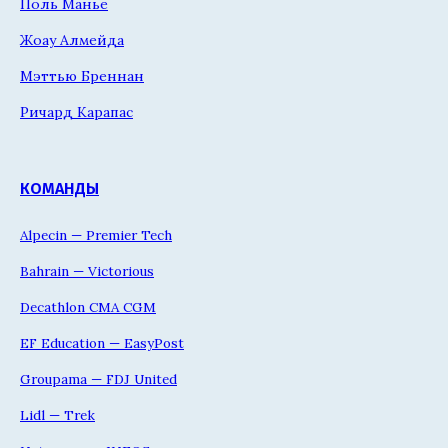
Поль Манье
Жоау Алмейда
Мэттью Бреннан
Ричард Карапас
КОМАНДЫ
Alpecin — Premier Tech
Bahrain — Victorious
Decathlon CMA CGM
EF Education — EasyPost
Groupama — FDJ United
Lidl — Trek