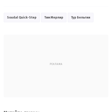
Soudal Quick-Step
Тим Мерлир
Тур Бельгии
РЕКЛАМА