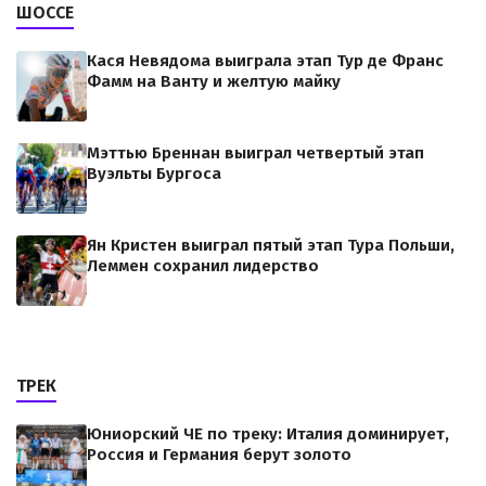
ШОССЕ
Кася Невядома выиграла этап Тур де Франс
Фамм на Ванту и желтую майку
Мэттью Бреннан выиграл четвертый этап
Вуэльты Бургоса
Ян Кристен выиграл пятый этап Тура Польши,
Леммен сохранил лидерство
ТРЕК
Юниорский ЧЕ по треку: Италия доминирует,
Россия и Германия берут золото