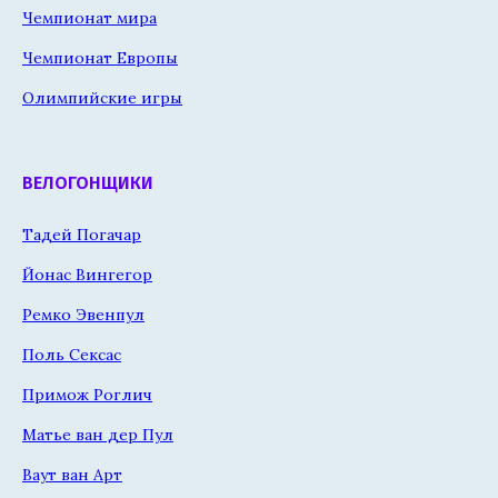
Чемпионат мира
Чемпионат Европы
Олимпийские игры
ВЕЛОГОНЩИКИ
Тадей Погачар
Йонас Вингегор
Ремко Эвенпул
Поль Сексас
Примож Роглич
Матье ван дер Пул
Ваут ван Арт