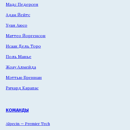
Мадс Педерсен
Адам Йейтс
Хуан Аюсо
Маттео Йоргенсон
Исаак Дель Торо
Поль Манье
Жоау Алмейда
Мэттью Бреннан
Ричард Карапас
КОМАНДЫ
Alpecin — Premier Tech