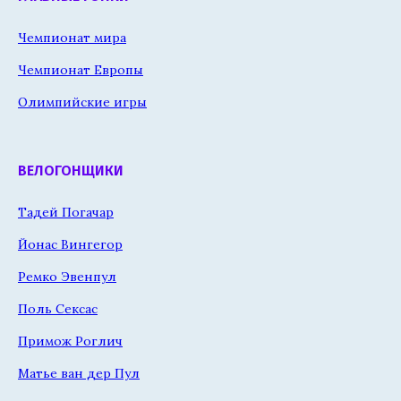
Чемпионат мира
Чемпионат Европы
Олимпийские игры
ВЕЛОГОНЩИКИ
Тадей Погачар
Йонас Вингегор
Ремко Эвенпул
Поль Сексас
Примож Роглич
Матье ван дер Пул