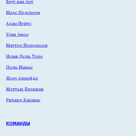
Ваут ван Арт
Мадс Педерсен
Адам Йейтс
Хуан Аюсо
Маттео Йоргенсон
Исаак Дель Торо
Поль Манье
Жоау Алмейда
Мэттью Бреннан
Ричард Карапас
КОМАНДЫ