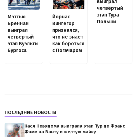
выиграл
четвёртый
этап Тура
Йорнас
Мэттью
Польши
Вингегор
Бреннан
признался,
выиграл
что не знает
четвертый
как бороться
этап Вуэльты
с Погачаром
Бургоса
ПОСЛЕДНИЕ НОВОСТИ
Кася Невядома выиграла этап Тур де Франс
Фамм на Ванту и желтую майку