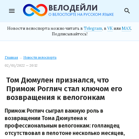
menu
search
Новости велоспорта можно читать в
Telegram
, в
VK
или
MAX
.
Подписывайтесь!
Главная
→
Новости велоспорта
02/01/2022 — 20:12
Том Дюмулен признался, что
Примож Роглич стал ключом его
возвращения к велогонкам
Примож Роглич сыграл важную роль в
возвращении Тома Дюмулена к
профессиональным велогонкам: голландец
отсутствовал в пелотоне несколько месяцев,