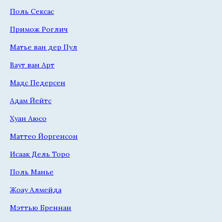
Поль Сексас
Примож Роглич
Матье ван дер Пул
Ваут ван Арт
Мадс Педерсен
Адам Йейтс
Хуан Аюсо
Маттео Йоргенсон
Исаак Дель Торо
Поль Манье
Жоау Алмейда
Мэттью Бреннан