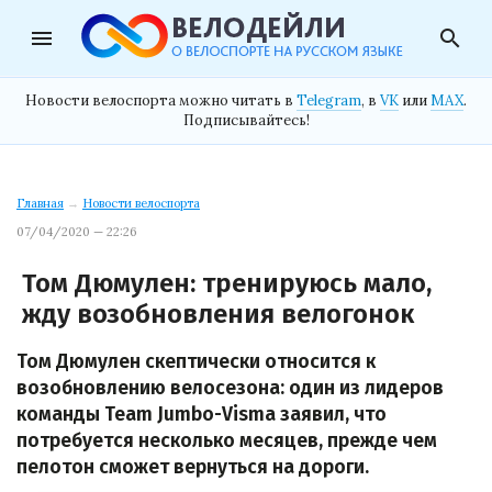
menu
search
Новости велоспорта можно читать в
Telegram
, в
VK
или
MAX
.
Подписывайтесь!
Главная
→
Новости велоспорта
07/04/2020 — 22:26
Том Дюмулен: тренируюсь мало,
жду возобновления велогонок
Том Дюмулен скептически относится к
возобновлению велосезона: один из лидеров
команды Team Jumbo-Visma заявил, что
потребуется несколько месяцев, прежде чем
пелотон сможет вернуться на дороги.