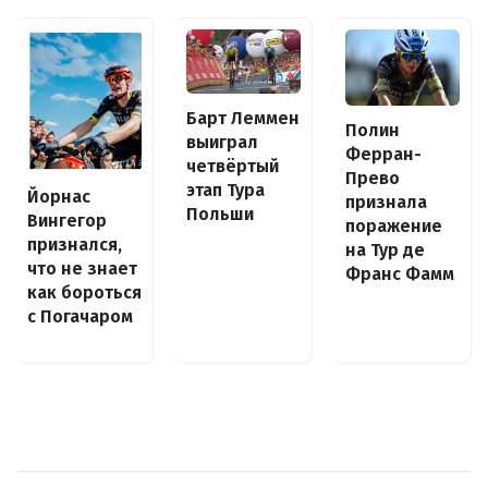
Барт Леммен
Полин
выиграл
Ферран-
четвёртый
Прево
этап Тура
Йорнас
признала
Польши
Вингегор
поражение
признался,
на Тур де
что не знает
Франс Фамм
как бороться
с Погачаром