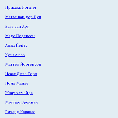
Примож Роглич
Матье ван дер Пул
Ваут ван Арт
Мадс Педерсен
Адам Йейтс
Хуан Аюсо
Маттео Йоргенсон
Исаак Дель Торо
Поль Манье
Жоау Алмейда
Мэттью Бреннан
Ричард Карапас