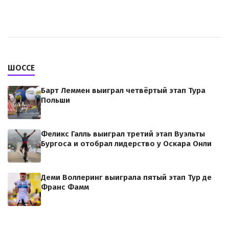
ШОССЕ
Барт Леммен выиграл четвёртый этап Тура
Польши
Феликс Галль выиграл третий этап Вуэльты
Бургоса и отобрал лидерство у Оскара Онли
Деми Воллеринг выиграла пятый этап Тур де
Франс Фамм