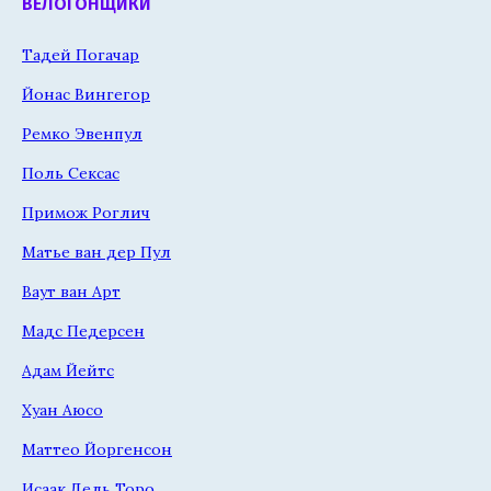
ВЕЛОГОНЩИКИ
Тадей Погачар
Йонас Вингегор
Ремко Эвенпул
Поль Сексас
Примож Роглич
Матье ван дер Пул
Ваут ван Арт
Мадс Педерсен
Адам Йейтс
Хуан Аюсо
Маттео Йоргенсон
Исаак Дель Торо