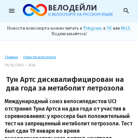
menu
search
Новости велоспорта можно читать в
Telegram
, в
VK
или
MAX
.
Подписывайтесь!
Главная
→
Новости велоспорта
29/12/2022 — 11:14
Тун Артс дисквалифицирован на
два года за метаболит летрозола
Международный союз велосипедистов UCI
отстранил Туна Артса на два года от участия в
соревнованиях: у кроссера был положительный
тест на запрещенный метаболит летрозола. Тест
был сдан 19 января во время