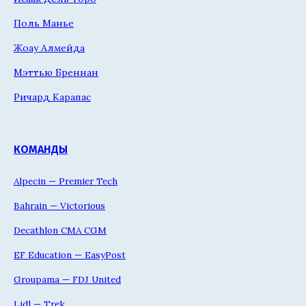
Поль Манье
Жоау Алмейда
Мэттью Бреннан
Ричард Карапас
КОМАНДЫ
Alpecin — Premier Tech
Bahrain — Victorious
Decathlon CMA CGM
EF Education — EasyPost
Groupama — FDJ United
Lidl — Trek