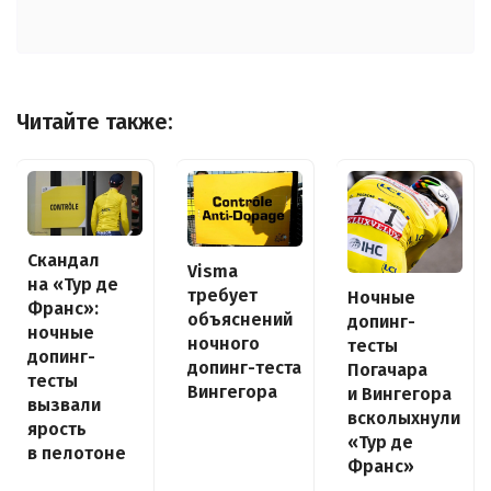
Читайте также:
Скандал
Visma
на «Тур де
требует
Ночные
Франс»:
объяснений
допинг-
ночные
ночного
тесты
допинг-
допинг-теста
Погачара
тесты
Вингегора
и Вингегора
вызвали
всколыхнули
ярость
«Тур де
в пелотоне
Франс»