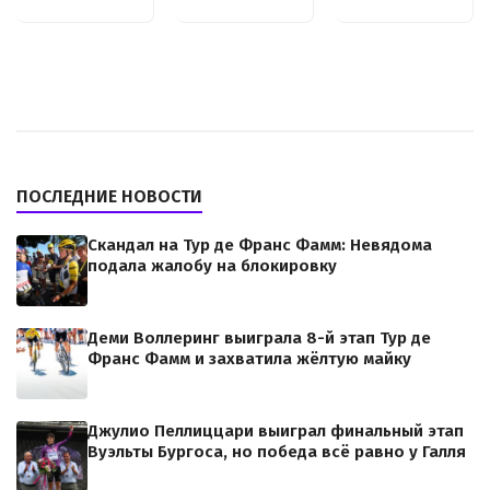
ПОСЛЕДНИЕ НОВОСТИ
Скандал на Тур де Франс Фамм: Невядома
подала жалобу на блокировку
Деми Воллеринг выиграла 8-й этап Тур де
Франс Фамм и захватила жёлтую майку
Джулио Пеллиццари выиграл финальный этап
Вуэльты Бургоса, но победа всё равно у Галля