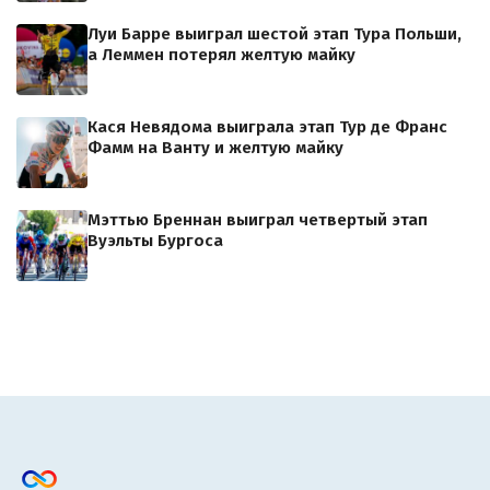
Луи Барре выиграл шестой этап Тура Польши,
а Леммен потерял желтую майку
Кася Невядома выиграла этап Тур де Франс
Фамм на Ванту и желтую майку
Мэттью Бреннан выиграл четвертый этап
Вуэльты Бургоса