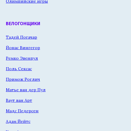
Олимпийские игры
ВЕЛОГОНЩИКИ
Тадей Погачар
Йонас Вингегор
Ремко Эвенпул
Поль Сексас
Примож Роглич
Матье ван дер Пул
Ваут ван Арт
Мадс Педерсен
Адам Йейтс