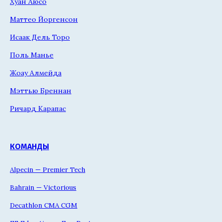
Хуан Аюсо
Маттео Йоргенсон
Исаак Дель Торо
Поль Манье
Жоау Алмейда
Мэттью Бреннан
Ричард Карапас
КОМАНДЫ
Alpecin — Premier Tech
Bahrain — Victorious
Decathlon CMA CGM