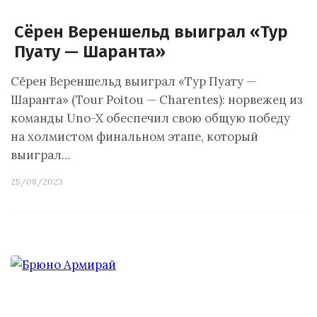
Сёрен Вереншельд выиграл «Тур
Пуату — Шаранта»
Сёрен Вереншельд выиграл «Тур Пуату —
Шаранта» (Tour Poitou — Charentes): норвежец из
команды Uno-X обеспечил свою общую победу
на холмистом финальном этапе, который
выиграл…
25/08/2023