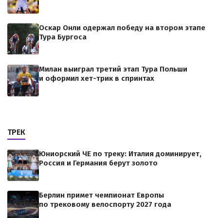
Оскар Онли одержал победу на втором этапе
Тура Бургоса
Милан выиграл третий этап Тура Польши
и оформил хет-трик в спринтах
ТРЕК
Юниорский ЧЕ по треку: Италия доминирует,
Россия и Германия берут золото
Берлин примет чемпионат Европы
по трековому велоспорту 2027 года