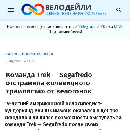
menu
search
Новости велоспорта можно читать в
Telegram
, в
VK
или
MAX
.
Подписывайтесь!
Главная
→
Новости велоспорта
01/10/2020 — 13:32
Команда Trek — Segafredo
отстранила «очевидного
трамписта» от велогонок
19-летний американский велосипедист-
вундеркинд Куинн Симмонс оказался в центре
скандала и лишился возможности выступать за
команду Trek — Segafredo после своих