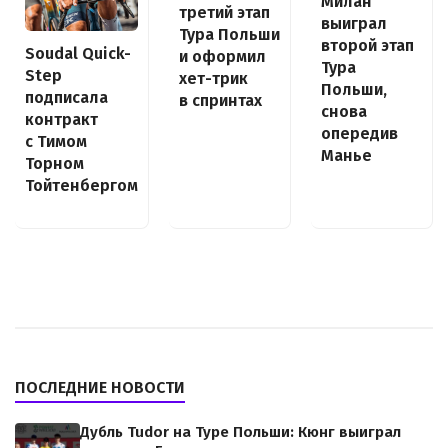
Милан
третий этап
выиграл
Тура Польши
второй этап
Soudal Quick-
и оформил
Тура
Step
хет-трик
Польши,
подписала
в спринтах
снова
контракт
опередив
с Тимом
Манье
Торном
Тойтенбергом
ПОСЛЕДНИЕ НОВОСТИ
Дубль Tudor на Туре Польши: Кюнг выиграл