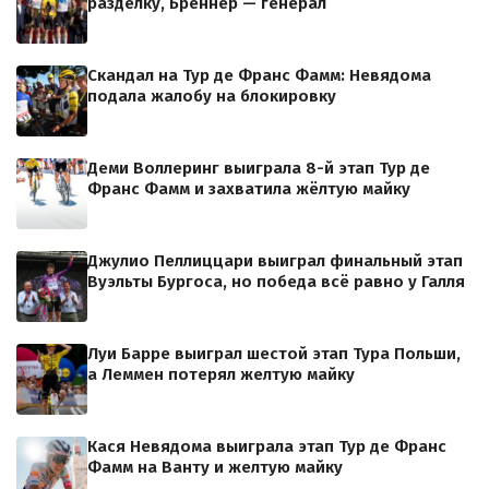
разделку, Бреннер — генерал
Скандал на Тур де Франс Фамм: Невядома
подала жалобу на блокировку
Деми Воллеринг выиграла 8-й этап Тур де
Франс Фамм и захватила жёлтую майку
Джулио Пеллиццари выиграл финальный этап
Вуэльты Бургоса, но победа всё равно у Галля
Луи Барре выиграл шестой этап Тура Польши,
а Леммен потерял желтую майку
Кася Невядома выиграла этап Тур де Франс
Фамм на Ванту и желтую майку