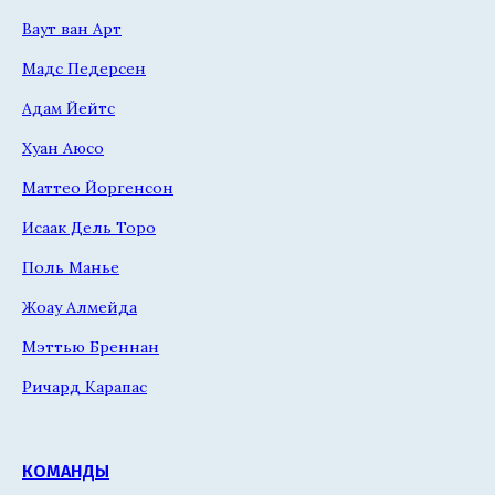
Ваут ван Арт
Мадс Педерсен
Адам Йейтс
Хуан Аюсо
Маттео Йоргенсон
Исаак Дель Торо
Поль Манье
Жоау Алмейда
Мэттью Бреннан
Ричард Карапас
КОМАНДЫ