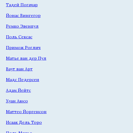
Тадей Погачар
Йонас Вингегор
Ремко Эвенпул
Поль Сексас
Примож Роглич
Матье ван дер Пул
Ваут ван Арт
Мадс Педерсен
Адам Йейтс
Хуан Аюсо
Маттео Йоргенсон
Исаак Дель Торо
Поль Манье