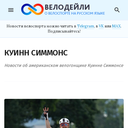
menu
search
Новости велоспорта можно читать в
Telegram
, в
VK
или
MAX
.
Подписывайтесь!
КУИНН СИММОНС
Новости об американском велогонщике Куинне Симмонсе