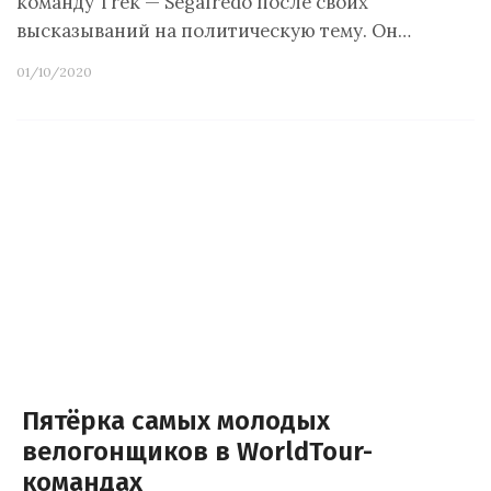
команду Trek — Segafredo после своих
высказываний на политическую тему. Он…
01/10/2020
Пятёрка самых молодых
велогонщиков в WorldTour-
командах