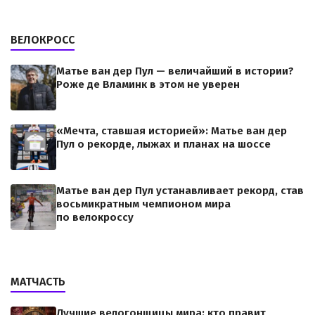
ВЕЛОКРОСС
Матье ван дер Пул — величайший в истории?
Роже де Вламинк в этом не уверен
«Мечта, ставшая историей»: Матье ван дер
Пул о рекорде, лыжах и планах на шоссе
Матье ван дер Пул устанавливает рекорд, став
восьмикратным чемпионом мира
по велокроссу
МАТЧАСТЬ
Лучшие велогонщицы мира: кто правит