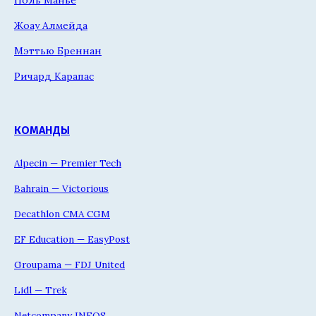
Жоау Алмейда
Мэттью Бреннан
Ричард Карапас
КОМАНДЫ
Alpecin — Premier Tech
Bahrain — Victorious
Decathlon CMA CGM
EF Education — EasyPost
Groupama — FDJ United
Lidl — Trek
Netcompany INEOS