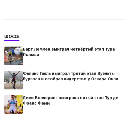
ШОССЕ
Барт Леммен выиграл четвёртый этап Тура
Польши
Феликс Галль выиграл третий этап Вуэльты
Бургоса и отобрал лидерство у Оскара Онли
Деми Воллеринг выиграла пятый этап Тур де
Франс Фамм