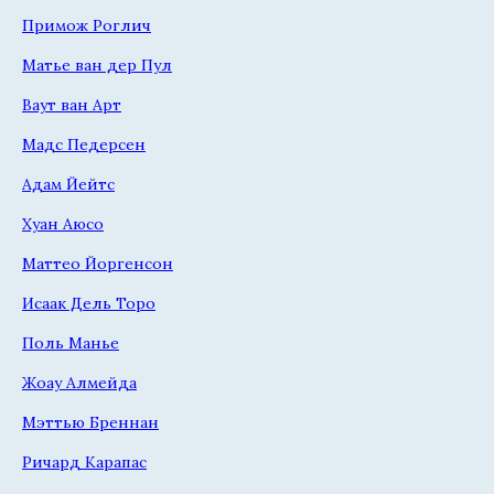
Примож Роглич
Матье ван дер Пул
Ваут ван Арт
Мадс Педерсен
Адам Йейтс
Хуан Аюсо
Маттео Йоргенсон
Исаак Дель Торо
Поль Манье
Жоау Алмейда
Мэттью Бреннан
Ричард Карапас