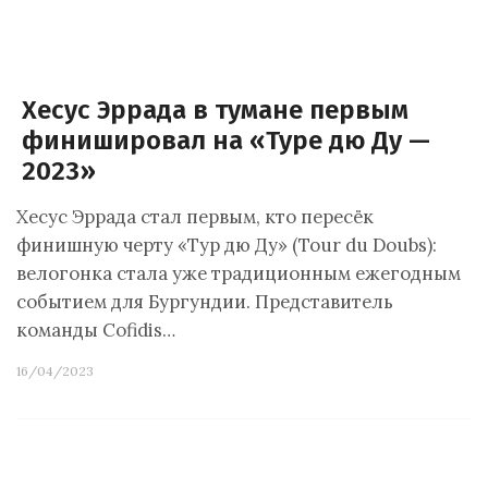
Хесус Эррада в тумане первым
финишировал на «Туре дю Ду —
2023»
Хесус Эррада стал первым, кто пересёк
финишную черту «Тур дю Ду» (Tour du Doubs):
велогонка стала уже традиционным ежегодным
событием для Бургундии. Представитель
команды Cofidis…
16/04/2023