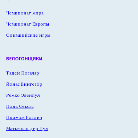
Чемпионат мира
Чемпионат Европы
Олимпийские игры
ВЕЛОГОНЩИКИ
Тадей Погачар
Йонас Вингегор
Ремко Эвенпул
Поль Сексас
Примож Роглич
Матье ван дер Пул