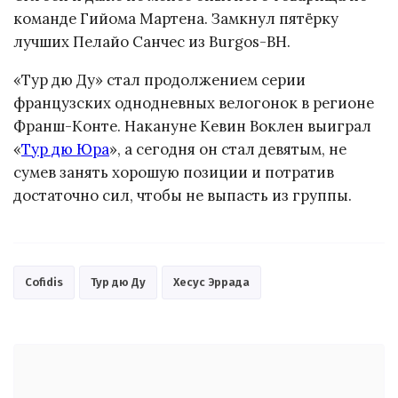
команде Гийома Мартена. Замкнул пятёрку
лучших Пелайо Санчес из Burgos-BH.
«Тур дю Ду» стал продолжением серии
французских однодневных велогонок в регионе
Франш-Конте. Накануне Кевин Воклен выиграл
«
Тур дю Юра
», а сегодня он стал девятым, не
сумев занять хорошую позиции и потратив
достаточно сил, чтобы не выпасть из группы.
Cofidis
Тур дю Ду
Хесус Эррада