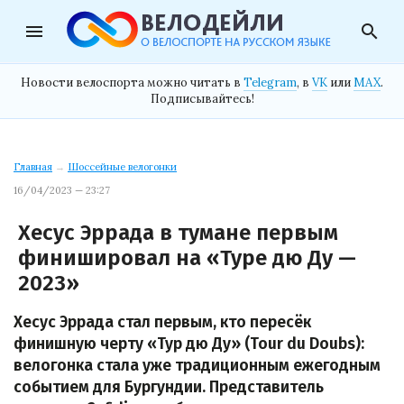
menu
search
Новости велоспорта можно читать в
Telegram
, в
VK
или
MAX
.
Подписывайтесь!
Главная
→
Шоссейные велогонки
16/04/2023 — 23:27
Хесус Эррада в тумане первым
финишировал на «Туре дю Ду —
2023»
Хесус Эррада стал первым, кто пересёк
финишную черту «Тур дю Ду» (Tour du Doubs):
велогонка стала уже традиционным ежегодным
событием для Бургундии. Представитель