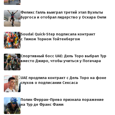
Феликс Галль выиграл третий этап Вуэльты
Бургоса и отобрал лидерство у Оскара Онли
Soudal Quick-Step подписала контракт
с Тимом Торном Тойтенбергом
Спортивный босс UAE: Дель Торо выбрал Тур
вместо Джиро, чтобы учиться у Погачара
UAE продлила контракт с Дель Торо на фоне
слухов о подписании Сексаса
Полин Ферран-Прево признала поражение
на Тур де Франс Фамм