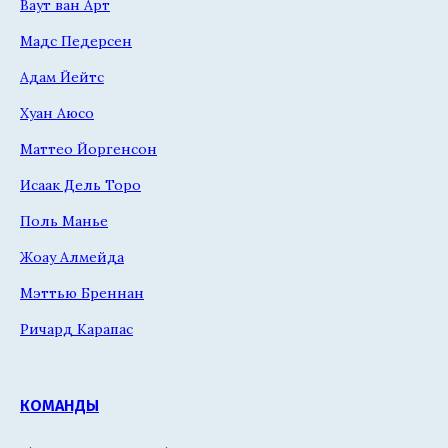
Ваут ван Арт
Мадс Педерсен
Адам Йейтс
Хуан Аюсо
Маттео Йоргенсон
Исаак Дель Торо
Поль Манье
Жоау Алмейда
Мэттью Бреннан
Ричард Карапас
КОМАНДЫ