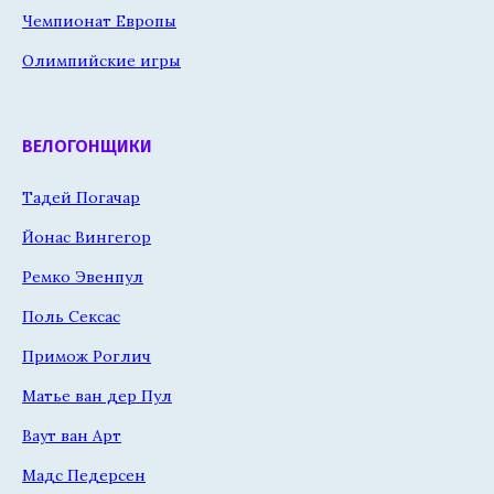
Чемпионат Европы
Олимпийские игры
ВЕЛОГОНЩИКИ
Тадей Погачар
Йонас Вингегор
Ремко Эвенпул
Поль Сексас
Примож Роглич
Матье ван дер Пул
Ваут ван Арт
Мадс Педерсен