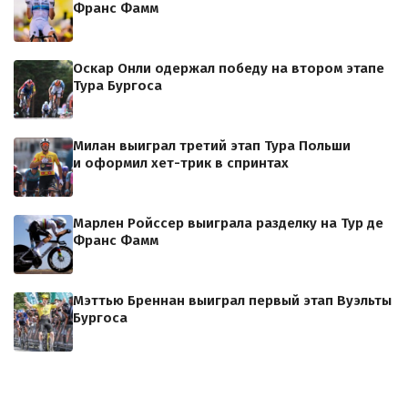
Франс Фамм
Оскар Онли одержал победу на втором этапе
Тура Бургоса
Милан выиграл третий этап Тура Польши
и оформил хет-трик в спринтах
Марлен Ройссер выиграла разделку на Тур де
Франс Фамм
Мэттью Бреннан выиграл первый этап Вуэльты
Бургоса