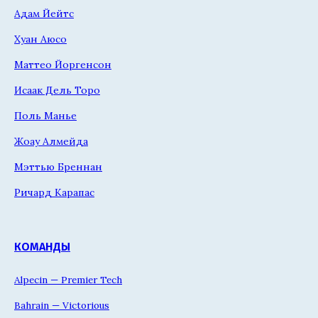
Адам Йейтс
Хуан Аюсо
Маттео Йоргенсон
Исаак Дель Торо
Поль Манье
Жоау Алмейда
Мэттью Бреннан
Ричард Карапас
КОМАНДЫ
Alpecin — Premier Tech
Bahrain — Victorious