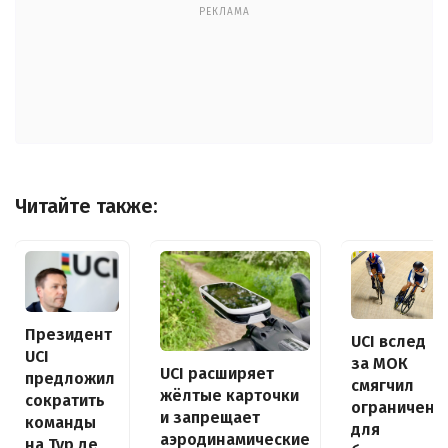
РЕКЛАМА
Читайте также:
Президент
UCI вслед
UCI
за МОК
UCI расширяет
предложил
смягчил
жёлтые карточки
сократить
ограничени
и запрещает
команды
для
аэродинамические
на Тур де