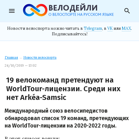
menu
search
Новости велоспорта можно читать в
Telegram
, в
VK
или
MAX
.
Подписывайтесь!
Главная
→
Новости велоспорта
24/10/2019 — 13:02
19 велокоманд претендуют на
WorldTour-лицензии. Среди них
нет Arkéa-Samsic
Международный союз велосипедистов
обнародовал список 19 команд, претендующих
на WorldTour-лицензии на 2020-2022 годы.
В этот список вошли: