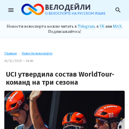
menu
search
Новости велоспорта можно читать в
Telegram
, в
VK
или
MAX
.
Подписывайтесь!
Главная
→
Новости велоспорта
10/12/2025 — 14:46
UCI утвердила состав WorldTour-
команд на три сезона