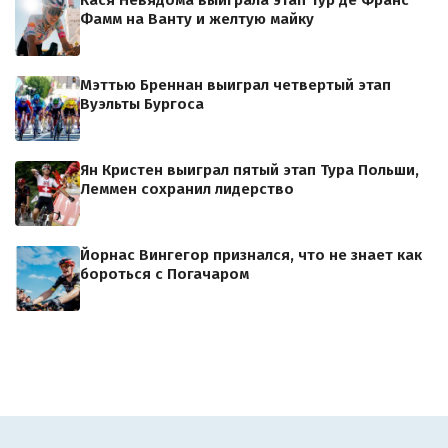
Кася Невядома выиграла этап Тур де Франс
Фамм на Ванту и желтую майку
Мэттью Бреннан выиграл четвертый этап
Вуэльты Бургоса
Ян Кристен выиграл пятый этап Тура Польши,
Леммен сохранил лидерство
Йорнас Вингегор признался, что не знает как
бороться с Погачаром