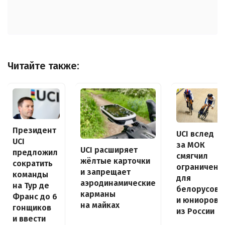
Читайте также:
Президент
UCI вслед
UCI
за МОК
UCI расширяет
предложил
смягчил
жёлтые карточки
сократить
ограничени
и запрещает
команды
для
аэродинамические
на Тур де
белорусов
карманы
Франс до 6
и юниоров
на майках
гонщиков
из России
и ввести