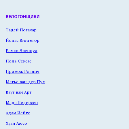
ВЕЛОГОНЩИКИ
Тадей Погачар
Йонас Вингегор
Ремко Эвенпул
Поль Сексас
Примож Роглич
Матье ван дер Пул
Ваут ван Арт
Мадс Педерсен
Адам Йейтс
Хуан Аюсо