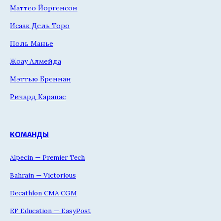
Маттео Йоргенсон
Исаак Дель Торо
Поль Манье
Жоау Алмейда
Мэттью Бреннан
Ричард Карапас
КОМАНДЫ
Alpecin — Premier Tech
Bahrain — Victorious
Decathlon CMA CGM
EF Education — EasyPost