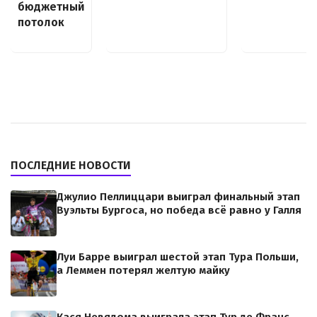
бюджетный
потолок
ПОСЛЕДНИЕ НОВОСТИ
Джулио Пеллиццари выиграл финальный этап
Вуэльты Бургоса, но победа всё равно у Галля
Луи Барре выиграл шестой этап Тура Польши,
а Леммен потерял желтую майку