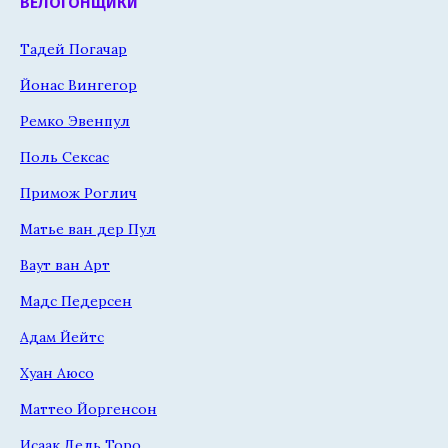
ВЕЛОГОНЩИКИ
Тадей Погачар
Йонас Вингегор
Ремко Эвенпул
Поль Сексас
Примож Роглич
Матье ван дер Пул
Ваут ван Арт
Мадс Педерсен
Адам Йейтс
Хуан Аюсо
Маттео Йоргенсон
Исаак Дель Торо