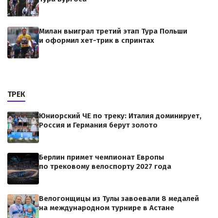
Милан выиграл третий этап Тура Польши
и оформил хет-трик в спринтах
ТРЕК
Юниорский ЧЕ по треку: Италия доминирует,
Россия и Германия берут золото
Берлин примет чемпионат Европы
по трековому велоспорту 2027 года
Велогонщицы из Тулы завоевали 8 медалей
на международном турнире в Астане