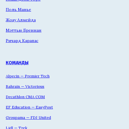
Поль Манье
Жоау Алмейда
Мэттью Бреннан
Ричард Карапас
КОМАНДЫ
Alpecin — Premier Tech
Bahrain — Victorious
Decathlon CMA CGM
EF Education — EasyPost
Groupama — FDJ United
Lidl — Trek