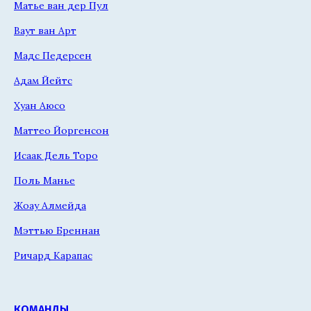
Матье ван дер Пул
Ваут ван Арт
Мадс Педерсен
Адам Йейтс
Хуан Аюсо
Маттео Йоргенсон
Исаак Дель Торо
Поль Манье
Жоау Алмейда
Мэттью Бреннан
Ричард Карапас
КОМАНДЫ