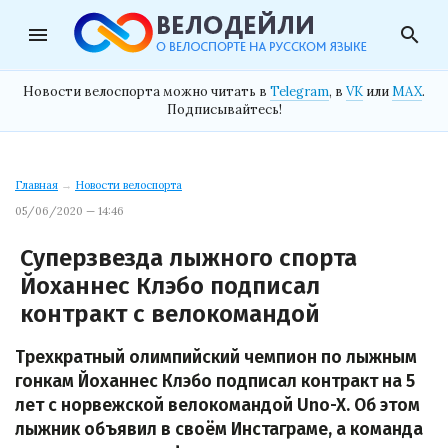
menu
search
Новости велоспорта можно читать в
Telegram
, в
VK
или
MAX
.
Подписывайтесь!
Главная
→
Новости велоспорта
05/06/2020 — 14:46
Суперзвезда лыжного спорта
Йоханнес Клэбо подписал
контракт с велокомандой
Трехкратный олимпийский чемпион по лыжным
гонкам Йоханнес Клэбо подписал контракт на 5
лет с норвежской велокомандой Uno-X. Об этом
лыжник объявил в своём Инстаграме, а команда