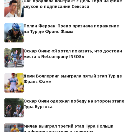
UAE продлила контракт с Дель Торо на фоне
слухов о подписании Сексаса
Полин Ферран-Прево признала поражение
на Тур де Франс Фамм
Оскар Онли: «Я хотел показать, что достоин
места в Netcompany INEOS»
Деми Воллеринг выиграла пятый этап Тур де
Франс Фамм
Оскар Онли одержал победу на втором этапе
Тура Бургоса
Милан выиграл третий этап Тура Польши
и оформил хет-трик в спринтах