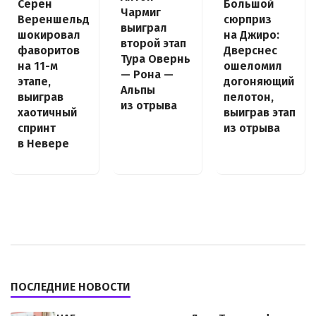
Сёрен
Большой
Чармиг
Вереншельд
сюрприз
выиграл
шокировал
на Джиро:
второй этап
фаворитов
Дверснес
Тура Овернь
на 11-м
ошеломил
— Рона —
этапе,
догоняющий
Альпы
выиграв
пелотон,
из отрыва
хаотичный
выиграв этап
спринт
из отрыва
в Невере
ПОСЛЕДНИЕ НОВОСТИ