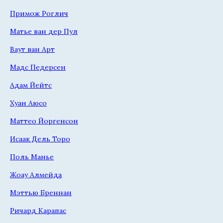
Примож Роглич
Матье ван дер Пул
Ваут ван Арт
Мадс Педерсен
Адам Йейтс
Хуан Аюсо
Маттео Йоргенсон
Исаак Дель Торо
Поль Манье
Жоау Алмейда
Мэттью Бреннан
Ричард Карапас