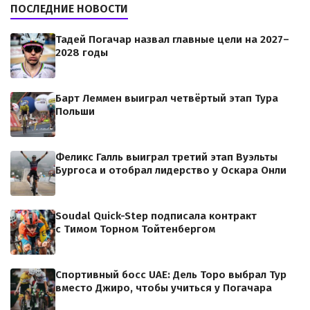
ПОСЛЕДНИЕ НОВОСТИ
Тадей Погачар назвал главные цели на 2027–
2028 годы
Барт Леммен выиграл четвёртый этап Тура
Польши
Феликс Галль выиграл третий этап Вуэльты
Бургоса и отобрал лидерство у Оскара Онли
Soudal Quick-Step подписала контракт
с Тимом Торном Тойтенбергом
Спортивный босс UAE: Дель Торо выбрал Тур
вместо Джиро, чтобы учиться у Погачара