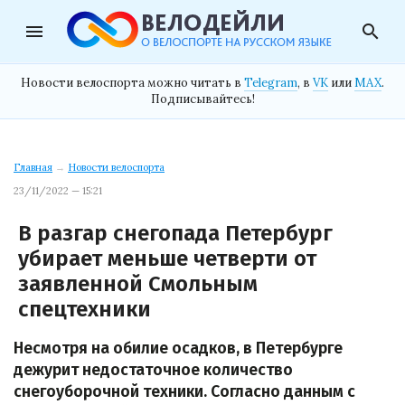
menu
search
Новости велоспорта можно читать в
Telegram
, в
VK
или
MAX
.
Подписывайтесь!
Главная
→
Новости велоспорта
23/11/2022 — 15:21
В разгар снегопада Петербург
убирает меньше четверти от
заявленной Смольным
спецтехники
Несмотря на обилие осадков,
в Петербурге
дежурит недостаточное количество
снегоуборочной техники. Согласно данным с