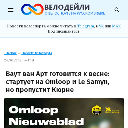
menu
search
Новости велоспорта можно читать в
Telegram
, в
VK
или
MAX
.
Подписывайтесь!
Главная
→
Новости велоспорта
24/02/2026 — 17:51
Ваут ван Арт готовится к весне:
стартует на Omloop и Le Samyn,
но пропустит Кюрне