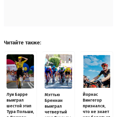
Читайте также:
Луи Барре
Йорнас
Мэттью
выиграл
Вингегор
Бреннан
шестой этап
признался,
выиграл
Тура Польши,
что не знает
четвертый