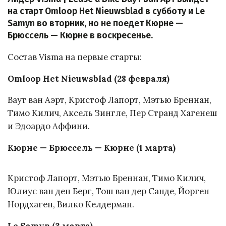
на старт Omloop Het Nieuwsblad в субботу и Le
Samyn во вторник, но не поедет Кюрне —
Брюссель — Кюрне в воскресенье.
Состав Visma на первые старты:
Omloop Het Nieuwsblad (28 февраля)
Ваут ван Аэрт, Кристоф Лапорт, Мэтью Бреннан,
Тимо Килич, Аксель Зингле, Пер Странд Хагенеш
и Эдоардо Аффини.
Кюрне — Брюссель — Кюрне (1 марта)
Кристоф Лапорт, Мэтью Бреннан, Тимо Килич,
Юлиус ван ден Берг, Тош ван дер Санде, Йорген
Нордхаген, Вилко Келдерман.
Le Samyn (3 марта)