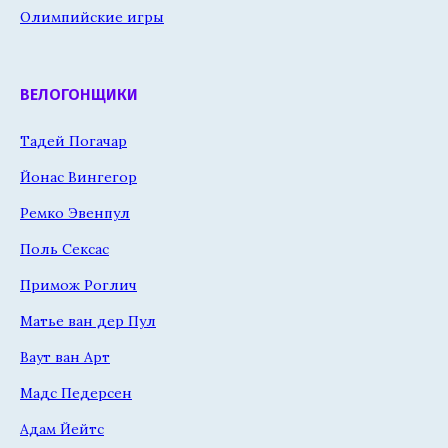
Олимпийские игры
ВЕЛОГОНЩИКИ
Тадей Погачар
Йонас Вингегор
Ремко Эвенпул
Поль Сексас
Примож Роглич
Матье ван дер Пул
Ваут ван Арт
Мадс Педерсен
Адам Йейтс