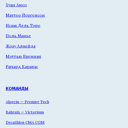
Хуан Аюсо
Маттео Йоргенсон
Исаак Дель Торо
Поль Манье
Жоау Алмейда
Мэттью Бреннан
Ричард Карапас
КОМАНДЫ
Alpecin — Premier Tech
Bahrain — Victorious
Decathlon CMA CGM