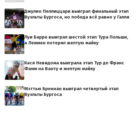
Джулио Пеллиццари выиграл финальный этап
Вуэльты Бургоса, но победа всё равно у Галля
Луи Барре выиграл шестой этап Тура Польши,
а Леммен потерял желтую майку
Кася Невядома выиграла этап Тур де Франс
Фамм на Ванту и желтую майку
Мэттью Бреннан выиграл четвертый этап
Вуэльты Бургоса