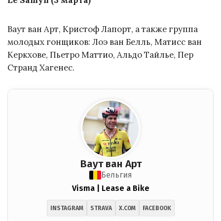
Ваут ван Арт, Кристоф Лапорт, а также группа
молодых гонщиков: Лоэ ван Белль, Матисс ван
Керкхове, Пьетро Маттио, Альдо Тайлье, Пер
Странд Хагенес.
Ваут ван Арт
Бельгия
Visma | Lease a Bike
INSTAGRAM
STRAVA
X.COM
FACEBOOK