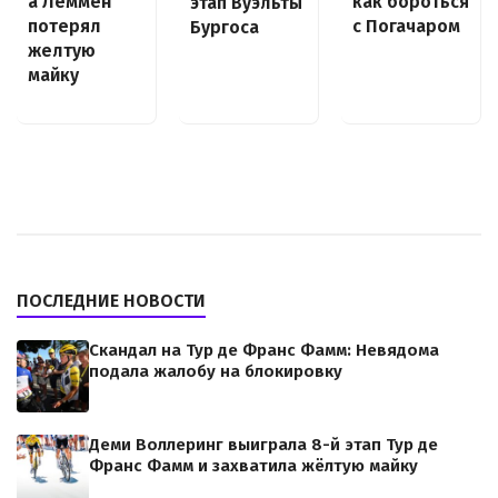
а Леммен
как бороться
этап Вуэльты
потерял
с Погачаром
Бургоса
желтую
майку
ПОСЛЕДНИЕ НОВОСТИ
Скандал на Тур де Франс Фамм: Невядома
подала жалобу на блокировку
Деми Воллеринг выиграла 8-й этап Тур де
Франс Фамм и захватила жёлтую майку