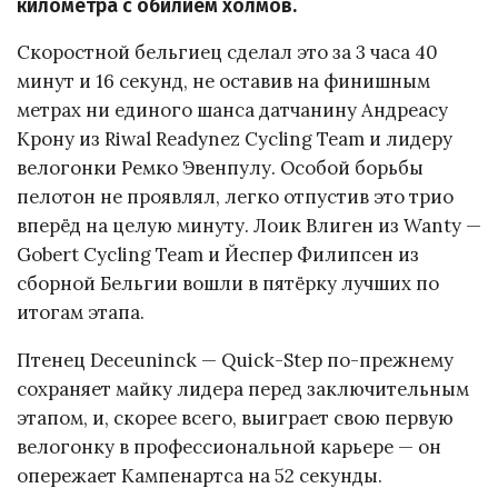
километра с обилием холмов.
Скоростной бельгиец сделал это за 3 часа 40
минут и 16 секунд, не оставив на финишным
метрах ни единого шанса датчанину Андреасу
Крону из Riwal Readynez Cycling Team и лидеру
велогонки Ремко Эвенпулу. Особой борьбы
пелотон не проявлял, легко отпустив это трио
вперёд на целую минуту. Лоик Влиген из Wanty —
Gobert Cycling Team и Йеспер Филипсен из
сборной Бельгии вошли в пятёрку лучших по
итогам этапа.
Птенец Deceuninck — Quick-Step по-прежнему
сохраняет майку лидера перед заключительным
этапом, и, скорее всего, выиграет свою первую
велогонку в профессиональной карьере — он
опережает Кампенартса на 52 секунды.