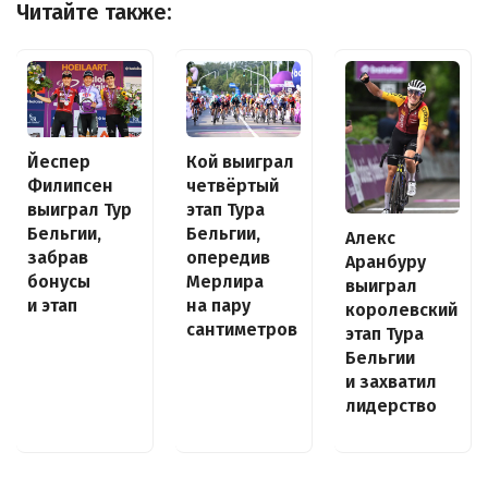
Читайте также:
Йеспер
Кой выиграл
Филипсен
четвёртый
выиграл Тур
этап Тура
Бельгии,
Бельгии,
Алекс
забрав
опередив
Аранбуру
бонусы
Мерлира
выиграл
и этап
на пару
королевский
сантиметров
этап Тура
Бельгии
и захватил
лидерство