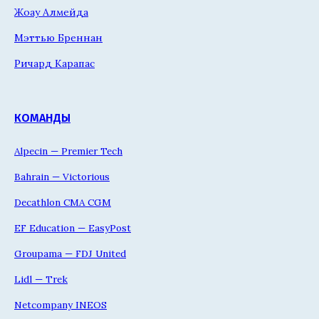
Жоау Алмейда
Мэттью Бреннан
Ричард Карапас
КОМАНДЫ
Alpecin — Premier Tech
Bahrain — Victorious
Decathlon CMA CGM
EF Education — EasyPost
Groupama — FDJ United
Lidl — Trek
Netcompany INEOS