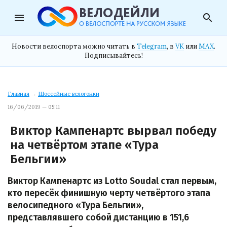
menu
search
Новости велоспорта можно читать в
Telegram
, в
VK
или
MAX
.
Подписывайтесь!
Главная
→
Шоссейные велогонки
16/06/2019 — 05:11
Виктор Кампенартс вырвал победу
на четвёртом этапе «Тура
Бельгии»
Виктор Кампенартс из Lotto Soudal стал первым,
кто пересёк финишную черту четвёртого этапа
велосипедного «Тура Бельгии»,
представлявшего собой дистанцию в 151,6