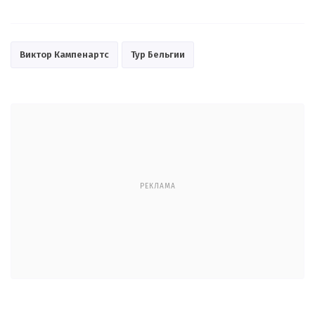
Виктор Кампенартс
Тур Бельгии
РЕКЛАМА