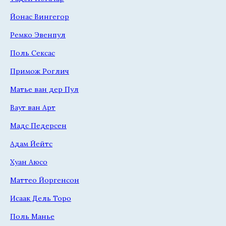
Йонас Вингегор
Ремко Эвенпул
Поль Сексас
Примож Роглич
Матье ван дер Пул
Ваут ван Арт
Мадс Педерсен
Адам Йейтс
Хуан Аюсо
Маттео Йоргенсон
Исаак Дель Торо
Поль Манье