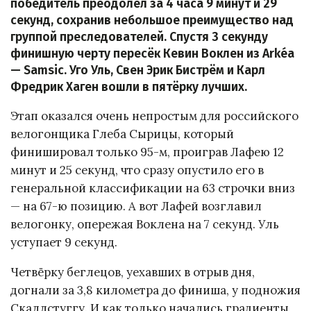
победитель преодолел за 4 часа 9 минут и 29
секунд, сохранив небольшое преимущество над
группой преследователей. Спустя 3 секунду
финишную черту пересёк Кевин Воклен из Arkéa
— Samsic. Уго Уль, Свен Эрик Бистрём и Карл
Фредрик Хаген вошли в пятёрку лучших.
Этап оказался очень непростым для российского
велогонщика Глеба Сырицы, который
финишировал только 95-м, проиграв Лафею 12
минут и 25 секунд, что сразу опустило его в
генеральной классификации на 63 строчки вниз
— на 67-ю позицию. А вот Лафей возглавил
велогонку, опережая Воклена на 7 секунд. Уль
уступает 9 секунд.
Четвёрку беглецов, уехавших в отрыв дня,
догнали за 3,8 километра до финиша, у подножия
Скаллстуггу. И как только начались градиенты,