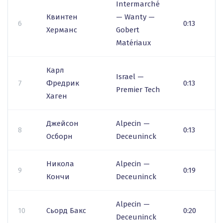
Intermarché
Квинтен
— Wanty —
6
0:13
Херманс
Gobert
Matériaux
Карл
Israel —
7
Фредрик
0:13
Premier Tech
Хаген
Джейсон
Alpecin —
8
0:13
Осборн
Deceuninck
Никола
Alpecin —
9
0:19
Кончи
Deceuninck
Alpecin —
10
Сьорд Бакс
0:20
Deceuninck