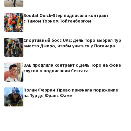
Soudal Quick-Step подписала контракт
с Тимом Торном Тойтенбергом
Спортивный босс UAE: Дель Торо выбрал Тур
вместо Джиро, чтобы учиться у Погачара
UAE продлила контракт с Дель Торо на фоне
слухов о подписании Сексаса
Полин Ферран-Прево признала поражение
на Тур де Франс Фамм