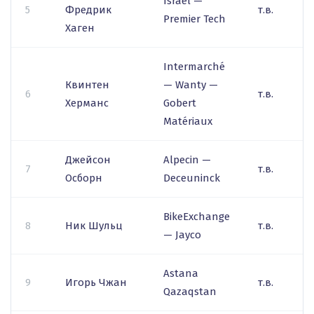
Israel —
5
Фредрик
т.в.
Premier Tech
Хаген
Intermarché
Квинтен
— Wanty —
6
т.в.
Херманс
Gobert
Matériaux
Джейсон
Alpecin —
7
т.в.
Осборн
Deceuninck
BikeExchange
8
Ник Шульц
т.в.
— Jayco
Astana
9
Игорь Чжан
т.в.
Qazaqstan