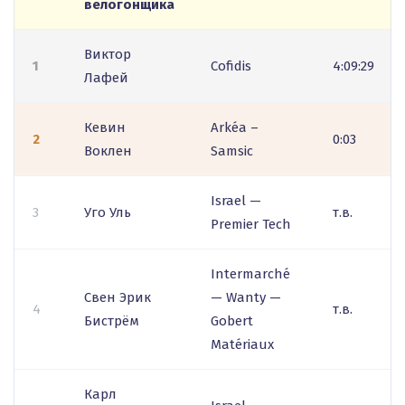
велогонщика
Виктор
1
Cofidis
4:09:29
Лафей
Кевин
Arkéa –
2
0:03
Воклен
Samsic
Israel —
3
Уго Уль
т.в.
Premier Tech
Intermarché
Свен Эрик
— Wanty —
4
т.в.
Бистрём
Gobert
Matériaux
Карл