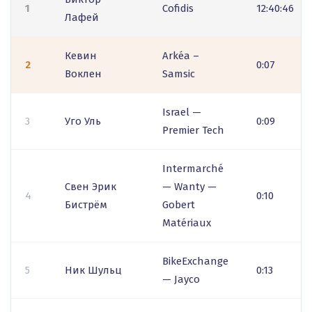
1
Cofidis
12:40:46
Лафей
Кевин
Arkéa –
2
0:07
Воклен
Samsic
Israel —
3
Уго Уль
0:09
Premier Tech
Intermarché
Свен Эрик
— Wanty —
4
0:10
Бистрём
Gobert
Matériaux
BikeExchange
5
Ник Шульц
0:13
— Jayco