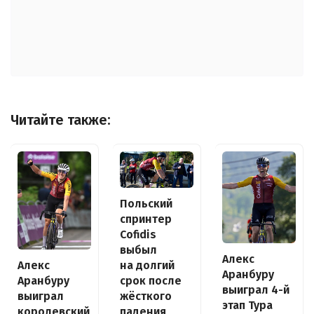
Читайте также:
Польский
спринтер
Cofidis
выбыл
Алекс
Алекс
на долгий
Аранбуру
Аранбуру
срок после
выиграл 4-й
выиграл
жёсткого
этап Тура
королевский
падения