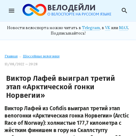
menu
search
Новости велоспорта можно читать в
Telegram
, в
VK
или
MAX
.
Подписывайтесь!
Главная
→
Шоссейные велогонки
13/08/2022 — 20:28
Виктор Лафей выиграл третий
этап «Арктической гонки
Норвегии»
Виктор Лафей из Cofidis выиграл третий этап
велогонки «Арктическая гонка Норвегии» (Arctic
Race of Norway): холмистые 177,7 километра с
жёстким финишем в гору на Скаллстуггу