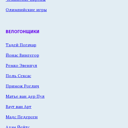
Олимпийские игры
ВЕЛОГОНЩИКИ
Тадей Погачар
Йонас Вингегор
Ремко Эвенпул
Поль Сексас
Примож Роглич
Матье ван дер Пул
Ваут ван Арт
Мадс Педерсен
Адам Йейтс