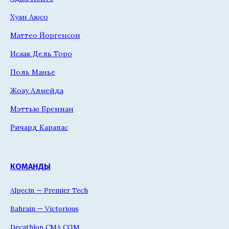
Хуан Аюсо
Маттео Йоргенсон
Исаак Дель Торо
Поль Манье
Жоау Алмейда
Мэттью Бреннан
Ричард Карапас
КОМАНДЫ
Alpecin — Premier Tech
Bahrain — Victorious
Decathlon CMA CGM