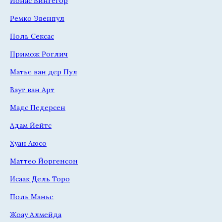
Йонас Вингегор
Ремко Эвенпул
Поль Сексас
Примож Роглич
Матье ван дер Пул
Ваут ван Арт
Мадс Педерсен
Адам Йейтс
Хуан Аюсо
Маттео Йоргенсон
Исаак Дель Торо
Поль Манье
Жоау Алмейда