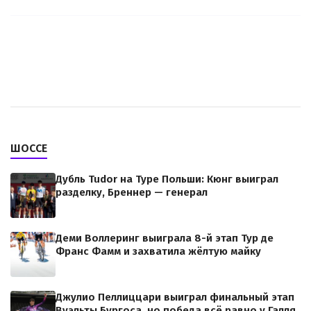
ШОССЕ
Дубль Tudor на Туре Польши: Кюнг выиграл
разделку, Бреннер — генерал
Деми Воллеринг выиграла 8-й этап Тур де
Франс Фамм и захватила жёлтую майку
Джулио Пеллиццари выиграл финальный этап
Вуэльты Бургоса, но победа всё равно у Галля