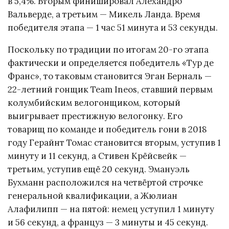
в 5,4%. Вторым финишировал Алехандро
Вальверде, а третьим — Микель Ланда. Время
победителя этапа — 1 час 51 минута и 53 секунды.
Поскольку по традиции по итогам 20-го этапа
фактически и определяется победитель «Тур де
Франс», то таковым становится Эган Берналь —
22-летний гонщик Team Ineos, ставший первым
колумбийским велогонщиком, который
выигрывает престижную велогонку. Его
товарищ по команде и победитель гони в 2018
году Герайнт Томас становится вторым, уступив 1
минуту и 11 секунд, а Стивен Крёйсвейк —
третьим, уступив ещё 20 секунд. Эмануэль
Бухманн расположился на четвёртой строчке
генеральной квалификации, а Жюлиан
Алафилипп — на пятой: немец уступил 1 минуту
и 56 секунд, а француз — 3 минуты и 45 секунд.