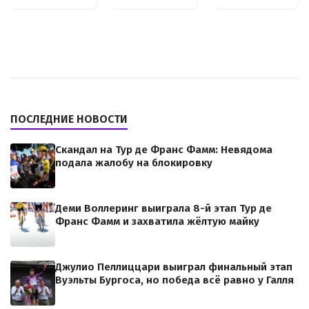
ПОСЛЕДНИЕ НОВОСТИ
Скандал на Тур де Франс Фамм: Невядома
подала жалобу на блокировку
Деми Воллеринг выиграла 8-й этап Тур де
Франс Фамм и захватила жёлтую майку
Джулио Пеллиццари выиграл финальный этап
Вуэльты Бургоса, но победа всё равно у Галля