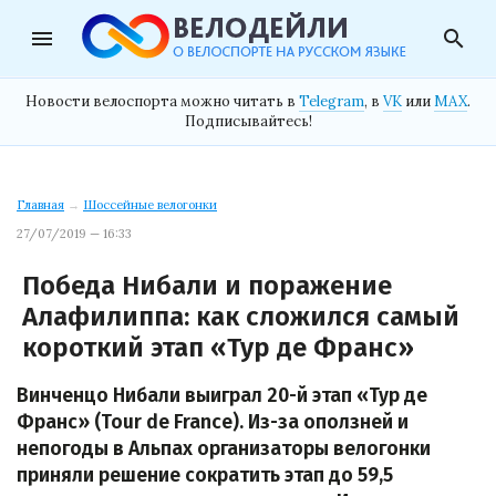
menu
search
Новости велоспорта можно читать в
Telegram
, в
VK
или
MAX
.
Подписывайтесь!
Главная
→
Шоссейные велогонки
27/07/2019 — 16:33
Победа Нибали и поражение
Алафилиппа: как сложился самый
короткий этап «Тур де Франс»
Винченцо Нибали выиграл 20-й этап «Тур де
Франс» (Tour de France). Из-за оползней и
непогоды в Альпах организаторы велогонки
приняли решение сократить этап до 59,5