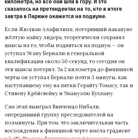
километра, но все они шли в гору. И это
сказалось на претендентах на то, кто в итоге
завтра в Париже окажется на подиуме.
Если Жюлиан Алафилипп, потерявший накануне
жёлтую майку лидера, теоретически сохранял
шансы на то, чтобы подняться на подиум — он
уступал Эгану Берналю в генеральной
квалификации около 50 секунд, то сегодня он
эти шансы потерял. За 2 километра до финишной
черты он уступал Берналю почти 3 минуты, как
наступавшему ему на пятки Герайту Томасу, так и
Стивену Крёйсвейку и Эмануэлю Бухману.
Сам этап выиграл Винченцо Нибали,
опередивший группу преследователей на
полминуты. При том, что заключительная часть
восхождения к финишной черте имела градиент