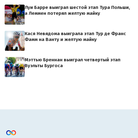
Луи Барре выиграл шестой этап Тура Польши,
а Леммен потерял желтую майку
Кася Невядома выиграла этап Тур де Франс
Фамм на Ванту и желтую майку
Мэттью Бреннан выиграл четвертый этап
Вуэльты Бургоса