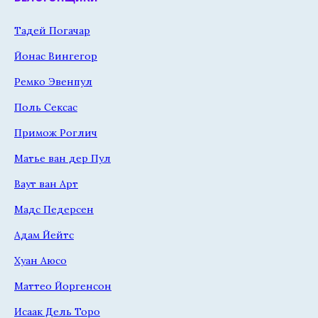
Тадей Погачар
Йонас Вингегор
Ремко Эвенпул
Поль Сексас
Примож Роглич
Матье ван дер Пул
Ваут ван Арт
Мадс Педерсен
Адам Йейтс
Хуан Аюсо
Маттео Йоргенсон
Исаак Дель Торо