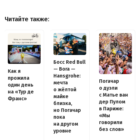
Читайте также:
Босс Red Bull
— Bora —
Как я
Hansgrohe:
прожила
Погачар
мечта
один день
о дуэли
о жёлтой
на «Тур де
с Матье ван
майке
Франс»
дер Пулом
близка,
в Париже:
но Погачар
«Мы
пока
говорили
на другом
без слов»
уровне