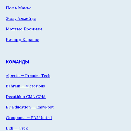
Поль Манье
Жоау Алмейда
Мэттью Бреннан
Ричард Карапас
КОМАНДЫ
Alpecin — Premier Tech
Bahrain — Victorious
Decathlon CMA CGM
EF Education — EasyPost
Groupama — FDJ United
Lidl — Trek