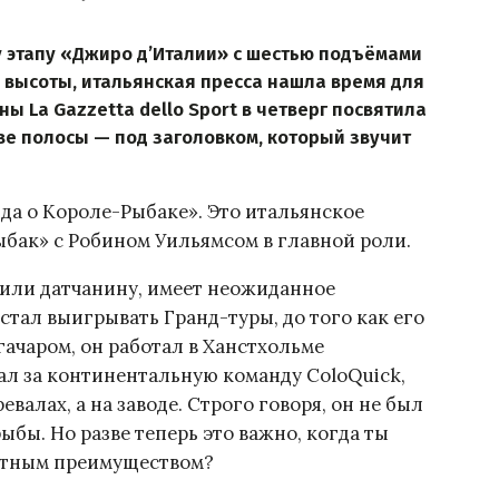
у этапу «Джиро д’Италии» с шестью подъёмами
 высоты, итальянская пресса нашла время для
ны La Gazzetta dello Sport в четверг посвятила
ве полосы — под заголовком, который звучит
енда о Короле-Рыбаке». Это итальянское
ыбак» с Робином Уильямсом в главной роли.
или датчанину, имеет неожиданное
стал выигрывать Гранд-туры, до того как его
гачаром, он работал в Ханстхольме
ал за континентальную команду ColoQuick,
валах, а на заводе. Строго говоря, он не был
бы. Но разве теперь это важно, когда ты
утным преимуществом?