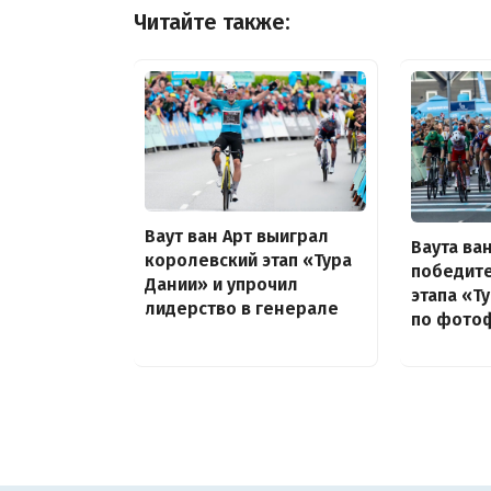
Читайте также:
Ваут ван Арт выиграл
Ваута ва
королевский этап «Тура
победит
Дании» и упрочил
этапа «Т
лидерство в генерале
по фото