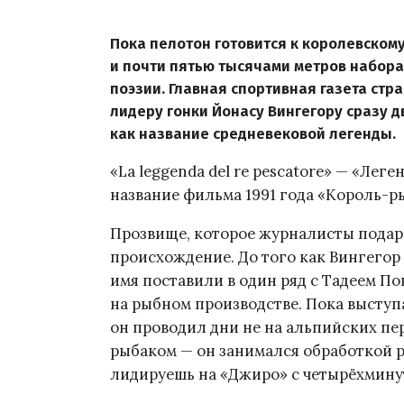
Пока пелотон готовится к королевском
и почти пятью тысячами метров набора
поэзии. Главная спортивная газета стра
лидеру гонки Йонасу Вингегору сразу д
как название средневековой легенды.
«La leggenda del re pescatore» — «Лег
название фильма 1991 года «Король-р
Прозвище, которое журналисты подар
происхождение. До того как Вингегор 
имя поставили в один ряд с Тадеем По
на рыбном производстве. Пока выступ
он проводил дни не на альпийских пере
рыбаком — он занимался обработкой ры
лидируешь на «Джиро» с четырёхмин