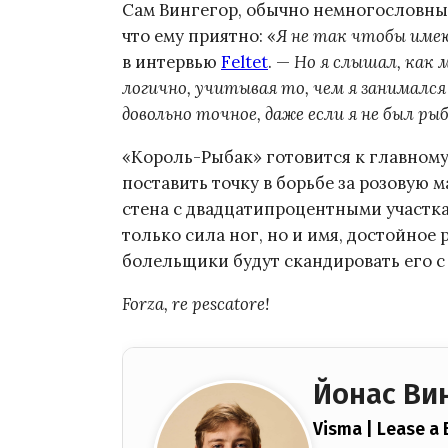
Сам Вингегор, обычно немногословный
что ему приятно: «
Я не так чтобы име
в интервью
Feltet
. —
Но я слышал, как 
логично, учитывая то, чем я занимался
довольно точное, даже если я не был ры
«Король-Рыбак» готовится к главному
поставить точку в борьбе за розовую 
стена с двадцатипроцентными участкам
только сила ног, но и имя, достойное
болельщики будут скандировать его с
Forza, re pescatore!
Йонас Ви
Visma | Lease a 