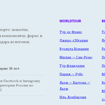
WORLDTOUR
В
орте: новостях,
Тур де Франс
Т
и компонентах, форме и
Джиро д'Италия
Й
ндарь велогонок.
Вуэльта Испании
Р
Милан — Сан-Ремо
П
Тур Фландрии
П
рше 18 лет.
Париж — Рубе
М
 Facebook и Instagram)
Льеж — Бастонь —
В
рритории России по
Льеж
2.
М
Иль Ломбардия
А