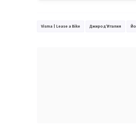
Visma | Lease a Bike
Джиро д’Италия
Йо