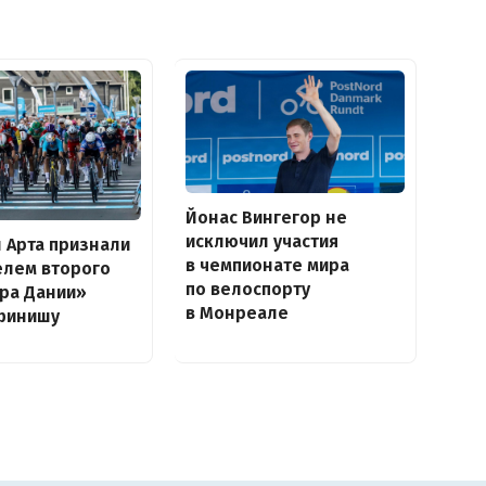
Йонас Вингегор не
исключил участия
н Арта признали
в чемпионате мира
елем второго
по велоспорту
ура Дании»
в Монреале
финишу