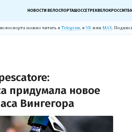
НОВОСТИ ВЕЛОСПОРТА
ШОССЕ
ТРЕК
ВЕЛОКРОСС
МТБ
велоспорта можно читать в
Telegram
, в
VK
или
MAX
. Подпис
pescatore:
са придумала новое
аса Вингегора