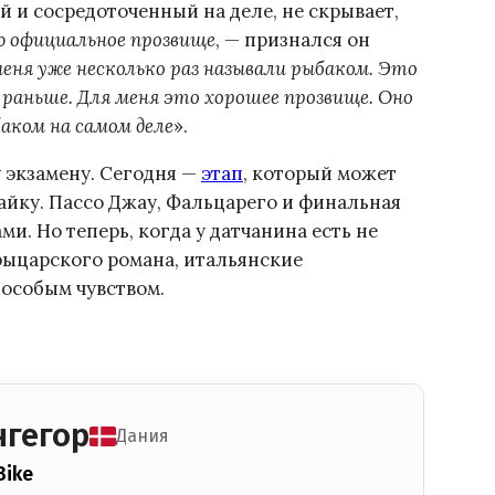
 и сосредоточенный на деле, не скрывает,
ю официальное прозвище
, — признался он
меня уже несколько раз называли рыбаком. Это
 раньше. Для меня это хорошее прозвище. Оно
баком на самом деле
».
 экзамену. Сегодня —
этап
, который может
майку. Пассо Джау, Фальцарего и финальная
и. Но теперь, когда у датчанина есть не
 рыцарского романа, итальянские
 особым чувством.
нгегор
Дания
Bike