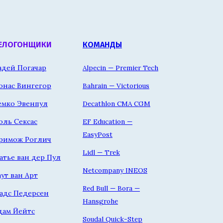
ЕЛОГОНЩИКИ
КОМАНДЫ
адей Погачар
Alpecin — Premier Tech
онас Вингегор
Bahrain — Victorious
емко Эвенпул
Decathlon CMA CGM
оль Сексас
EF Education —
EasyPost
римож Роглич
Lidl — Trek
атье ван дер Пул
Netcompany INEOS
аут ван Арт
Red Bull — Bora —
адс Педерсен
Hansgrohe
дам Йейтс
Soudal Quick-Step