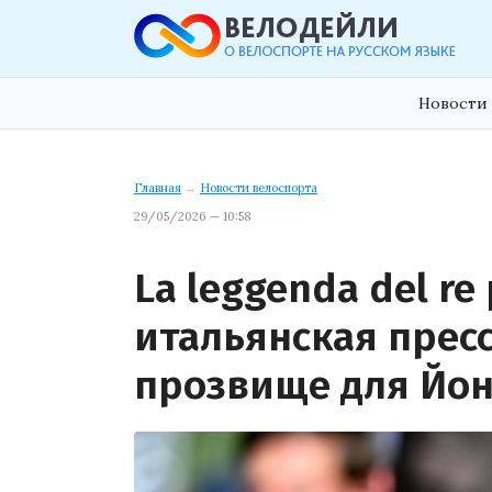
Новости 
Главная
→
Новости велоспорта
29/05/2026 — 10:58
La leggenda del re 
итальянская прес
прозвище для Йон