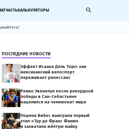
search
МАТЧАСТЬ
КАЛЬКУЛЯТОРЫ
ывайтесь!
ПОСЛЕДНИЕ НОВОСТИ
Эффект Исаака Дель Торо: как
мексиканский велоспорт
переживает ренессанс
Ремко Эвенепул после рекордной
победы в Сан-Себастьяне
нацелился на чемпионат мира
Лорена Вибес выиграла первый
этап «Тур де Франс Фамм»
и захватила жёлтую майку