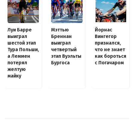
Луи Барре
Йорнас
Мэттью
выиграл
Вингегор
Бреннан
шестой этап
признался,
выиграл
Тура Польши,
что не знает
четвертый
а Леммен
как бороться
этап Вуэльты
потерял
с Погачаром
Бургоса
желтую
майку