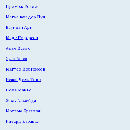
Примож Роглич
Матье ван дер Пул
Ваут ван Арт
Мадс Педерсен
Адам Йейтс
Хуан Аюсо
Маттео Йоргенсон
Исаак Дель Торо
Поль Манье
Жоау Алмейда
Мэттью Бреннан
Ричард Карапас