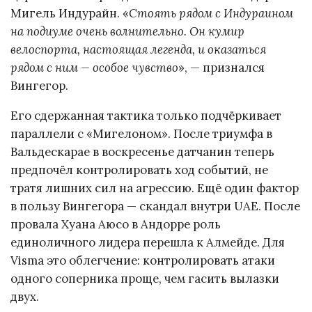
Мигель Индурайн. «
Стоять рядом с Индураином
на подиуме очень волнительно. Он кумир
велоспорта, настоящая легенда, и оказаться
рядом с ним — особое чувство
», — признался
Вингегор.
Его сдержанная тактика только подчёркивает
параллели с «Мигелоном». После триумфа в
Вальдескарае в воскресенье датчанин теперь
предпочёл контролировать ход событий, не
тратя лишних сил на агрессию. Ещё один фактор
в пользу Вингегора — скандал внутри UAE. После
провала Хуана Аюсо в Андорре роль
единоличного лидера перешла к Алмейде. Для
Visma это облегчение: контролировать атаки
одного соперника проще, чем гасить вылазки
двух.