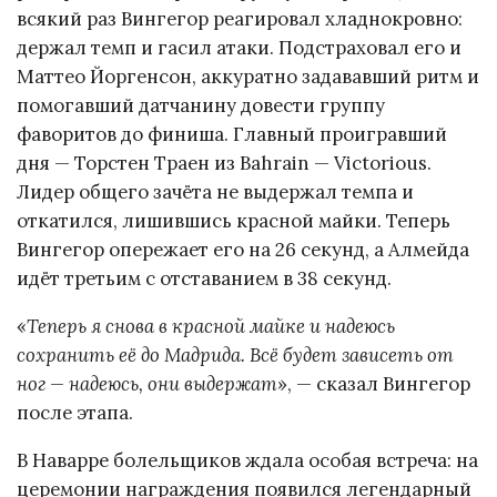
всякий раз Вингегор реагировал хладнокровно:
держал темп и гасил атаки. Подстраховал его и
Маттео Йоргенсон, аккуратно задававший ритм и
помогавший датчанину довести группу
фаворитов до финиша. Главный проигравший
дня — Торстен Траен из Bahrain — Victorious.
Лидер общего зачёта не выдержал темпа и
откатился, лишившись красной майки. Теперь
Вингегор опережает его на 26 секунд, а Алмейда
идёт третьим с отставанием в 38 секунд.
«
Теперь я снова в красной майке и надеюсь
сохранить её до Мадрида. Всё будет зависеть от
ног — надеюсь, они выдержат
», — сказал Вингегор
после этапа.
В Наварре болельщиков ждала особая встреча: на
церемонии награждения появился легендарный