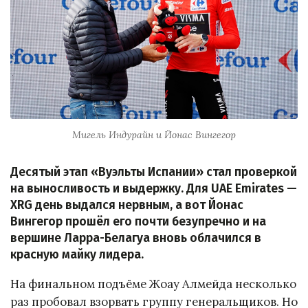
Мигель Индурайн и Йонас Вингегор
Десятый этап «Вуэльты Испании» стал проверкой
на выносливость и выдержку. Для UAE Emirates —
XRG день выдался нервным, а вот Йонас
Вингегор прошёл его почти безупречно и на
вершине Ларра-Белагуа вновь облачился в
красную майку лидера.
На финальном подъёме Жоау Алмейда несколько
раз пробовал взорвать группу генеральщиков. Но