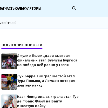
search
МАТЧАСТЬ
КАЛЬКУЛЯТОРЫ
ывайтесь!
ПОСЛЕДНИЕ НОВОСТИ
Джулио Пеллиццари выиграл
финальный этап Вуэльты Бургоса,
но победа всё равно у Галля
Луи Барре выиграл шестой этап
Тура Польши, а Леммен потерял
желтую майку
Кася Невядома выиграла этап Тур
де Франс Фамм на Ванту
и желтую майку