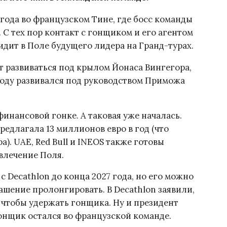
 года во французском Тине, где босс команды
 С тех пор контакт с гонщиком и его агентом
идит в Поле будущего лидера на Гранд-турах.
 развиваться под крылом Йонаса Вингегора,
 году развивался под руководством Приможа
финансовой гонке. А таковая уже началась.
предлагала 13 миллионов евро в год (что
). UAE, Red Bull и INEOS также готовы
влечение Поля.
с Decathlon до конца 2027 года, но его можно
лашение пролонгировать. В Decathlon заявили,
 чтобы удержать гонщика. Ну и президент
онщик остался во французской команде.