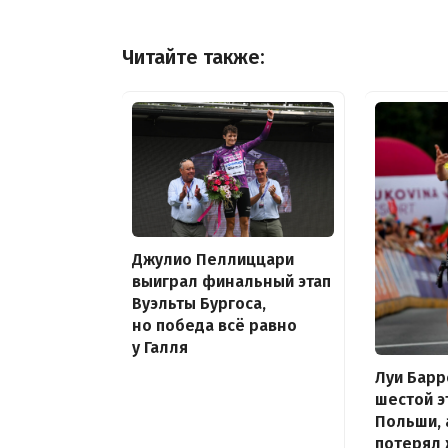
Читайте также:
Джулио Пеллиццари
выиграл финальный этап
Вуэльты Бургоса,
но победа всё равно
у Галля
Луи Барр
шестой э
Польши,
потерял 