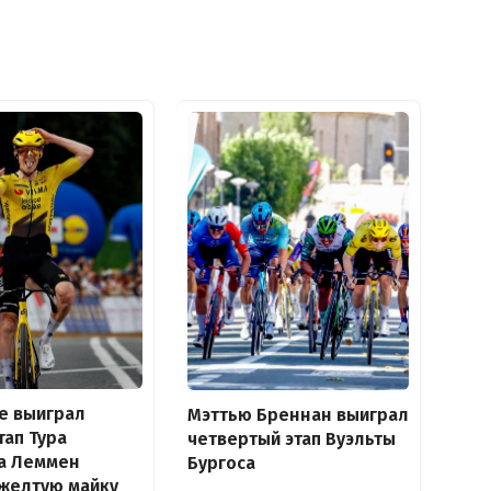
е выиграл
Мэттью Бреннан выиграл
тап Тура
четвертый этап Вуэльты
 а Леммен
Бургоса
желтую майку