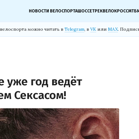
НОВОСТИ ВЕЛОСПОРТА
ШОССЕ
ТРЕК
ВЕЛОКРОСС
МТБ
велоспорта можно читать в
Telegram
, в
VK
или
MAX
. Подпис
ke уже год ведёт
ем Сексасом!