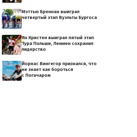
Мэттью Бреннан выиграл
четвертый этап Вуэльты Бургоса
Ян Кристен выиграл пятый этап
Тура Польши, Леммен сохранил
лидерство
Йорнас Вингегор признался, что
не знает как бороться
с Погачаром