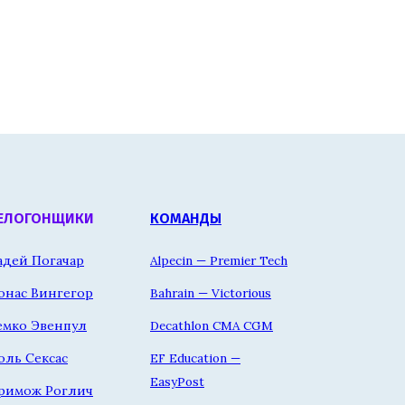
ЕЛОГОНЩИКИ
КОМАНДЫ
адей Погачар
Alpecin — Premier Tech
онас Вингегор
Bahrain — Victorious
емко Эвенпул
Decathlon CMA CGM
оль Сексас
EF Education —
EasyPost
римож Роглич