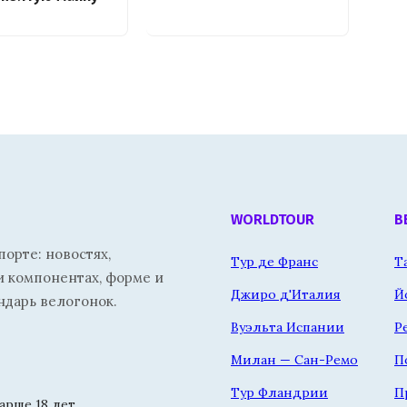
WORLDTOUR
В
орте: новостях,
Тур де Франс
Т
и компонентах, форме и
Джиро д'Италия
Й
ндарь велогонок.
Вуэльта Испании
Р
Милан — Сан-Ремо
П
Тур Фландрии
П
рше 18 лет.