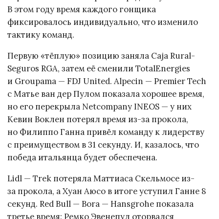
В этом году время каждого гонщика
фиксировалось индивидуально, что изменило
тактику команд.
Первую «тёплую» позицию заняла Caja Rural-
Seguros RGA, затем её сменили TotalEnergies
и Groupama — FDJ United. Alpecin — Premier Tech
с Матье ван дер Пулом показала хорошее время,
но его перекрыла Netcompany INEOS — у них
Кевин Воклен потерял время из-за прокола,
но Филиппо Ганна привёл команду к лидерству
с преимуществом в 31 секунду. И, казалось, что
победа итальянца будет обеспечена.
Lidl — Trek потеряла Маттиаса Скельмосе из-
за прокола, а Хуан Аюсо в итоге уступил Ганне 8
секунд. Red Bull — Bora — Hansgrohe показала
третье время: Ремко Эвенепул оторвался