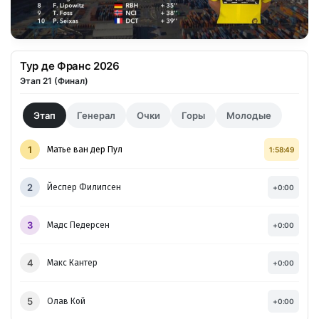
Тур де Франс 2026
Этап 21 (Финал)
Этап
Генерал
Очки
Горы
Молодые
1
Матье ван дер Пул
1:58:49
2
Йеспер Филипсен
+0:00
3
Мадс Педерсен
+0:00
4
Макс Кантер
+0:00
5
Олав Кой
+0:00