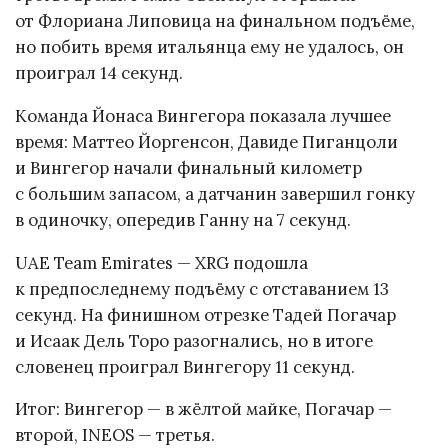
от Флориана Липовица на финальном подъёме,
но побить время итальянца ему не удалось, он
проиграл 14 секунд.
Команда Йонаса Вингегора показала лучшее
время: Маттео Йоргенсон, Давиде Пиганцоли
и Вингегор начали финальный километр
с большим запасом, а датчанин завершил гонку
в одиночку, опередив Ганну на 7 секунд.
UAE Team Emirates — XRG подошла
к предпоследнему подъёму с отставанием 13
секунд. На финишном отрезке Тадей Погачар
и Исаак Дель Торо разогнались, но в итоге
словенец проиграл Вингегору 11 секунд.
Итог: Вингегор — в жёлтой майке, Погачар —
второй, INEOS — третья.