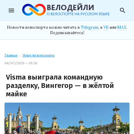
menu
search
Новости велоспорта можно читать в
Telegram
, в
VK
или
MAX
.
Подписывайтесь!
Главная
→
Новости велоспорта
04/07/2026 — 19:26
Visma выиграла командную
разделку, Вингегор — в жёлтой
майке