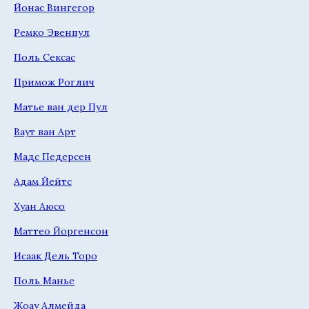
Йонас Вингегор
Ремко Эвенпул
Поль Сексас
Примож Роглич
Матье ван дер Пул
Ваут ван Арт
Мадс Педерсен
Адам Йейтс
Хуан Аюсо
Маттео Йоргенсон
Исаак Дель Торо
Поль Манье
Жоау Алмейда