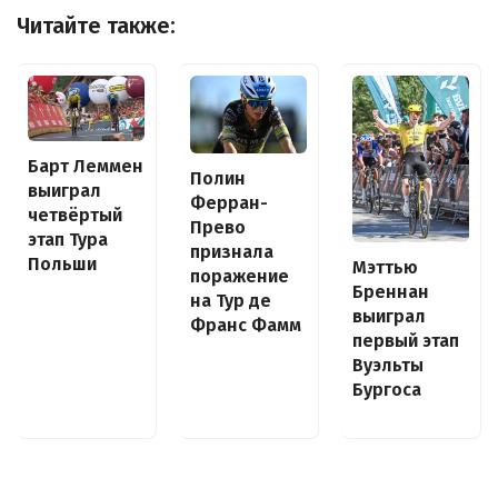
Читайте также:
Барт Леммен
Полин
выиграл
Ферран-
четвёртый
Прево
этап Тура
признала
Польши
Мэттью
поражение
Бреннан
на Тур де
выиграл
Франс Фамм
первый этап
Вуэльты
Бургоса