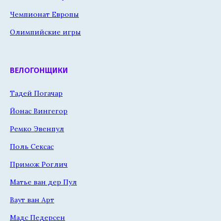
Чемпионат Европы
Олимпийские игры
ВЕЛОГОНЩИКИ
Тадей Погачар
Йонас Вингегор
Ремко Эвенпул
Поль Сексас
Примож Роглич
Матье ван дер Пул
Ваут ван Арт
Мадс Педерсен