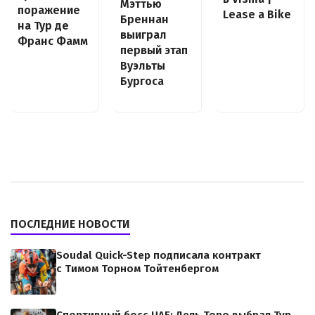
Мэттью
поражение
Lease a Bike
Бреннан
на Тур де
выиграл
Франс Фамм
первый этап
Вуэльты
Бургоса
ПОСЛЕДНИЕ НОВОСТИ
Soudal Quick-Step подписала контракт
с Тимом Торном Тойтенбергом
Спортивный босс UAE: Дель Торо выбрал Тур