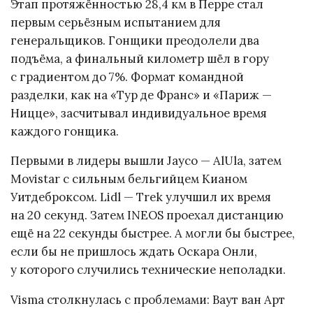
Этап протяжённостью 28,4 км в Перре стал
первым серьёзным испытанием для
генеральщиков. Гонщики преодолели два
подъёма, а финальный километр шёл в гору
с градиентом до 7%. Формат командной
разделки, как на «Тур де Франс» и «Париж —
Ницце», засчитывал индивидуальное время
каждого гонщика.
Первыми в лидеры вышли Jayco — AlUla, затем
Movistar с сильным бельгийцем Кианом
Уитдеброксом. Lidl — Trek улучшил их время
на 20 секунд. Затем INEOS проехал дистанцию
ещё на 22 секунды быстрее. А могли бы быстрее,
если бы не пришлось ждать Оскара Онли,
у которого случились технические неполадки.
Visma столкнулась с проблемами: Ваут ван Арт