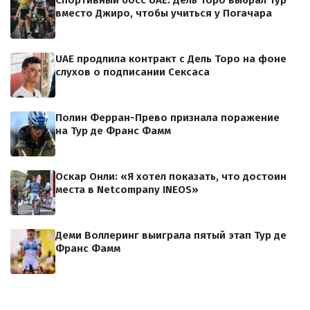
вместо Джиро, чтобы учиться у Погачара
UAE продлила контракт с Дель Торо на фоне
слухов о подписании Сексаса
Полин Ферран-Прево признала поражение
на Тур де Франс Фамм
Оскар Онли: «Я хотел показать, что достоин
места в Netcompany INEOS»
Деми Воллеринг выиграла пятый этап Тур де
Франс Фамм