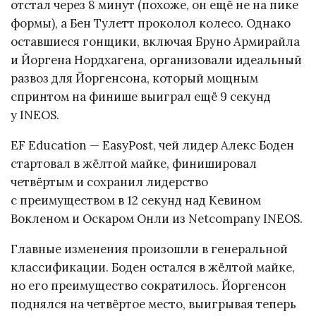
отстал через 8 минут (похоже, он ещё не на пике
формы), а Бен Тулетт проколол колесо. Однако
оставшиеся гонщики, включая Бруно Армирайла
и Йоргена Нордхагена, организовали идеальный
развоз для Йоргенсона, который мощным
спринтом на финише выиграл ещё 9 секунд
у INEOS.
EF Education — EasyPost, чей лидер Алекс Боден
стартовал в жёлтой майке, финишировал
четвёртым и сохранил лидерство
с преимуществом в 12 секунд над Кевином
Вокленом и Оскаром Онли из Netcompany INEOS.
Главные изменения произошли в генеральной
классификации. Боден остался в жёлтой майке,
но его преимущество сократилось. Йоргенсон
поднялся на четвёртое место, выигрывая теперь