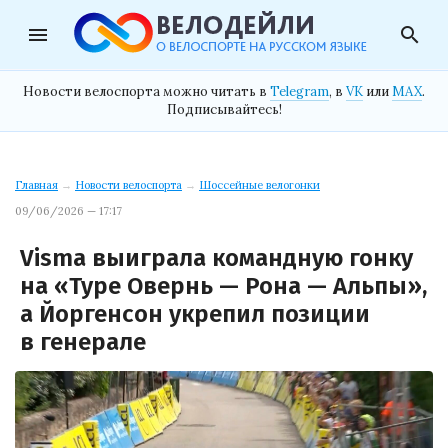
menu
search
Новости велоспорта можно читать в
Telegram
, в
VK
или
MAX
.
Подписывайтесь!
Главная
→
Новости велоспорта
→
Шоссейные велогонки
09/06/2026 — 17:17
Visma выиграла командную гонку
на «Туре Овернь — Рона — Альпы»,
а Йоргенсон укрепил позиции
в генерале