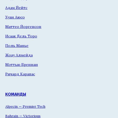
Адам Йейтс
Хуан Аюсо
Маттео Йоргенсон
Исаак Дель Торо
Поль Манье
Жоау Алмейда
Мэттью Бреннан
Ричард Карапас
КОМАНДЫ
Alpecin — Premier Tech
Bahrain — Victorious