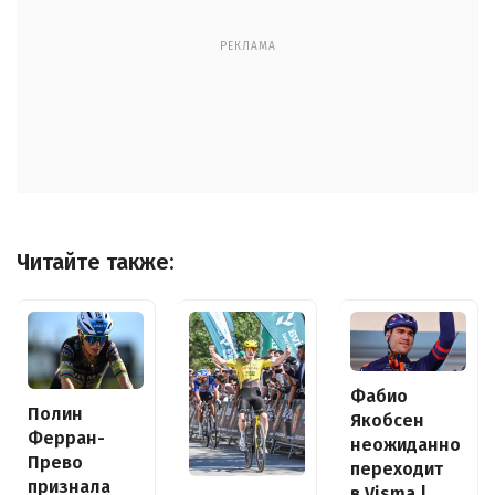
РЕКЛАМА
Читайте также:
Фабио
Полин
Якобсен
Ферран-
неожиданно
Прево
переходит
признала
в Visma |