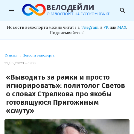
menu
search
Новости велоспорта можно читать в
Telegram
, в
VK
или
MAX
.
Подписывайтесь!
Главная
→
Новости велоспорта
29/05/2023 — 18:28
«Выводить за рамки и просто
игнорировать»: политолог Светов
о словах Стрелкова про якобы
готовящуюся Пригожиным
«смуту»