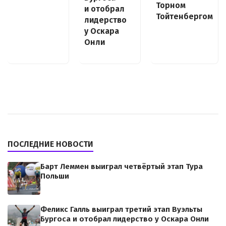
Торном
и отобрал
Тойтенбергом
лидерство
у Оскара
Онли
ПОСЛЕДНИЕ НОВОСТИ
Барт Леммен выиграл четвёртый этап Тура
Польши
Феликс Галль выиграл третий этап Вуэльты
Бургоса и отобрал лидерство у Оскара Онли