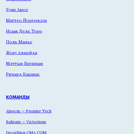
Хуан Аюсо
Маттео Йоргенсон
Исаак Дель Торо
Поль Манье
Жоау Алмейда
Мэттью Бреннан
Ричард Карапас
КОМАНДЫ
Alpecin — Premier Tech
Bahrain — Victorious
Decathlon CMA CGM