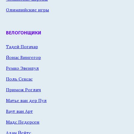
Олимпийские игры
ВЕЛОГОНЩИКИ
Тадей Погачар
Йонас Вингегор
Ремко Эвенпул
Поль Сексас
Примож Роглич
Матье ван дер Пул
Ваут ван Арт
Мадс Педерсен
Адам Йейтс