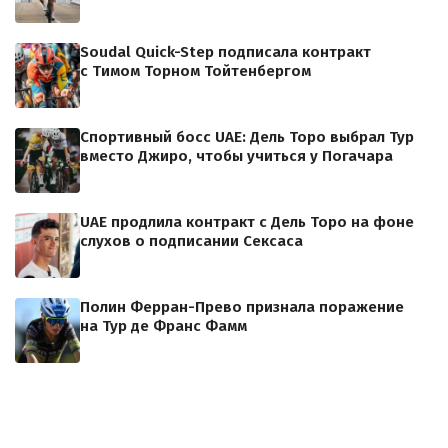
Soudal Quick-Step подписала контракт
с Тимом Торном Тойтенбергом
Спортивный босс UAE: Дель Торо выбрал Тур
вместо Джиро, чтобы учиться у Погачара
UAE продлила контракт с Дель Торо на фоне
слухов о подписании Сексаса
Полин Ферран-Прево признала поражение
на Тур де Франс Фамм