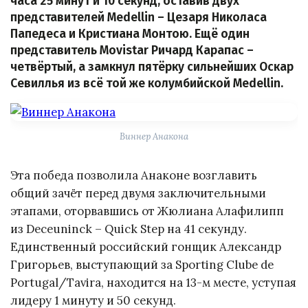
часа 25 минут и 10 секунд, оставив двух
представителей Medellin – Цезаря Николаса
Папедеса и Кристиана Монтою. Ещё один
представитель Movistar Ричард Карапас –
четвёртый, а замкнул пятёрку сильнейших Оскар
Севиллья из всё той же колумбийской Medellin.
Виннер Анакона
Эта победа позволила Анаконе возглавить
общий зачёт перед двумя заключительными
этапами, оторвавшись от Жюлиана Алафилипп
из Deceuninck – Quick Step на 41 секунду.
Единственный российский гонщик Александр
Григорьев, выступающий за Sporting Clube de
Portugal/Tavira, находится на 13-м месте, уступая
лидеру 1 минуту и 50 секунд.