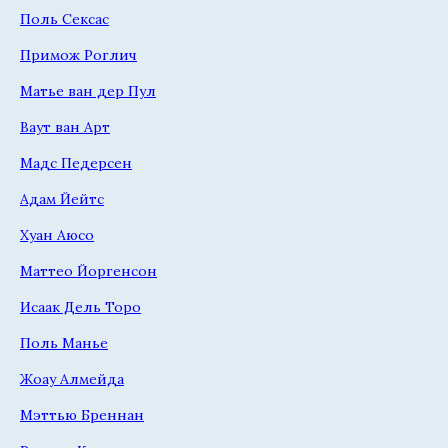
Поль Сексас
Примож Роглич
Матье ван дер Пул
Ваут ван Арт
Мадс Педерсен
Адам Йейтс
Хуан Аюсо
Маттео Йоргенсон
Исаак Дель Торо
Поль Манье
Жоау Алмейда
Мэттью Бреннан