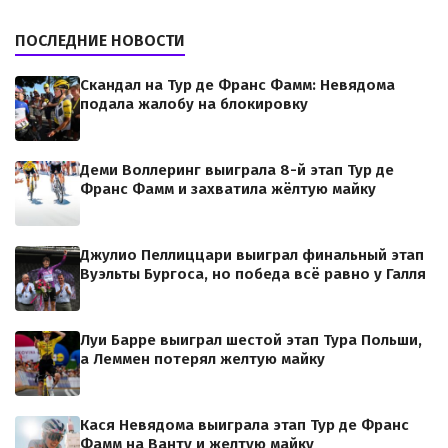
ПОСЛЕДНИЕ НОВОСТИ
Скандал на Тур де Франс Фамм: Невядома
подала жалобу на блокировку
Деми Воллеринг выиграла 8-й этап Тур де
Франс Фамм и захватила жёлтую майку
Джулио Пеллиццари выиграл финальный этап
Вуэльты Бургоса, но победа всё равно у Галля
Луи Барре выиграл шестой этап Тура Польши,
а Леммен потерял желтую майку
Кася Невядома выиграла этап Тур де Франс
Фамм на Ванту и желтую майку