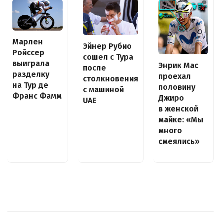
Марлен
Эйнер Рубио
Ройссер
сошел с Тура
выиграла
Энрик Мас
после
разделку
проехал
столкновения
на Тур де
половину
с машиной
Франс Фамм
Джиро
UAE
в женской
майке: «Мы
много
смеялись»