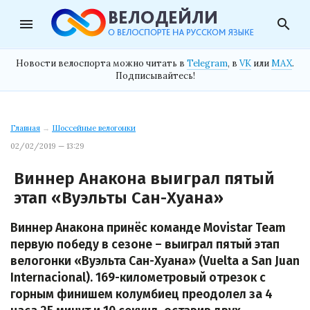
menu
search
Новости велоспорта можно читать в
Telegram
, в
VK
или
MAX
.
Подписывайтесь!
Главная
→
Шоссейные велогонки
02/02/2019 — 13:29
Виннер Анакона выиграл пятый
этап «Вуэльты Сан-Хуана»
Виннер Анакона принёс команде Movistar Team
первую победу в сезоне – выиграл пятый этап
велогонки «Вуэльта Сан-Хуана» (Vuelta a San Juan
Internacional). 169-километровый отрезок с
горным финишем колумбиец преодолел за 4