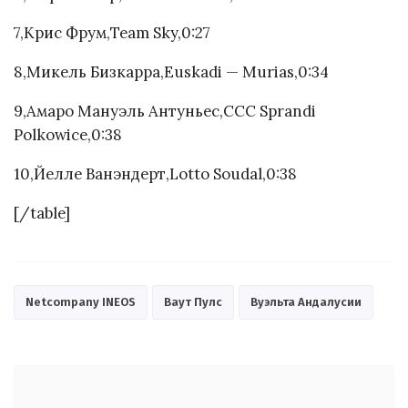
7,Крис Фрум,Team Sky,0:27
8,Микель Бизкарра,Euskadi — Murias,0:34
9,Амаро Мануэль Антуньес,CCC Sprandi
Polkowice,0:38
10,Йелле Ванэндерт,Lotto Soudal,0:38
[/table]
Netcompany INEOS
Ваут Пулс
Вуэльта Андалусии