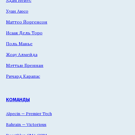
Адам Йейтс
Хуан Аюсо
Маттео Йоргенсон
Исаак Дель Торо
Поль Манье
Жоау Алмейда
Мэттью Бреннан
Ричард Карапас
КОМАНДЫ
Alpecin — Premier Tech
Bahrain — Victorious