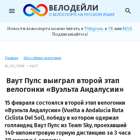
menu
search
Новости велоспорта можно читать в
Telegram
, в
VK
или
MAX
.
Подписывайтесь!
Главная
→
Шоссейные велогонки
16/02/2018 — 04:37
Ваут Пулс выиграл второй этап
велогонки «Вуэльта Андалусии»
15 февраля состоялся второй этап велогонки
«Вуэльта Андалусии» (Vuelta a Andalucia Ruta
Ciclista Del Sol), победу в котором одержал
голландец Ваут Пулс из Team Sky, проехавший
140-километровую горную дистанцию за 3 часа