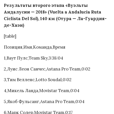
Результаты второго этапа «Вуэльты
Андалусии — 2018» (Vuelta a Andalucia Ruta
Ciclista Del Sol), 140 км (Отура — Ла-Гуардия-
де-Хаэн)
[table]
Позиция,Имя,Команда,Время
1,Ваут Пулс,Team Sky,3:38:04
2,Луис Леон Санчес,Astana Pro Team,0:02
3,Тим Велленс,Lotto Soudal,0:02
4,Микель Ланда,Movistar Team,0:04
5,Якоб Фульсанг,Astana Pro Team,0:04
6,Марк Солер,Movistar Team,0:17