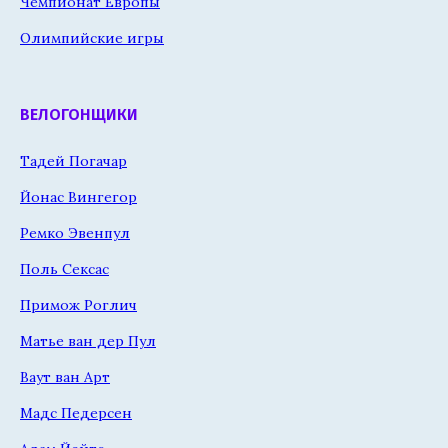
Чемпионат Европы
Олимпийские игры
ВЕЛОГОНЩИКИ
Тадей Погачар
Йонас Вингегор
Ремко Эвенпул
Поль Сексас
Примож Роглич
Матье ван дер Пул
Ваут ван Арт
Мадс Педерсен