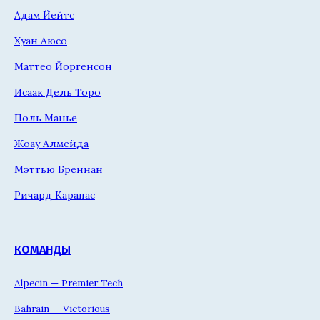
Адам Йейтс
Хуан Аюсо
Маттео Йоргенсон
Исаак Дель Торо
Поль Манье
Жоау Алмейда
Мэттью Бреннан
Ричард Карапас
КОМАНДЫ
Alpecin — Premier Tech
Bahrain — Victorious