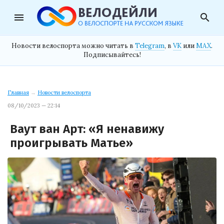
menu
search
Новости велоспорта можно читать в
Telegram
, в
VK
или
MAX
.
Подписывайтесь!
Главная
→
Новости велоспорта
08/10/2023 — 22:14
Ваут ван Арт: «Я ненавижу
проигрывать Матье»