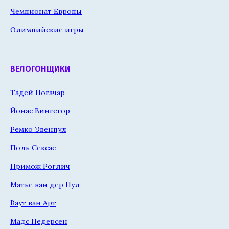
Чемпионат Европы
Олимпийские игры
ВЕЛОГОНЩИКИ
Тадей Погачар
Йонас Вингегор
Ремко Эвенпул
Поль Сексас
Примож Роглич
Матье ван дер Пул
Ваут ван Арт
Мадс Педерсен