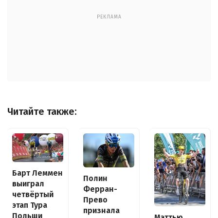
РЕКЛАМА
Читайте также:
Барт Леммен
Полин
выиграл
Ферран-
четвёртый
Прево
этап Тура
признала
Польши
Мэттью