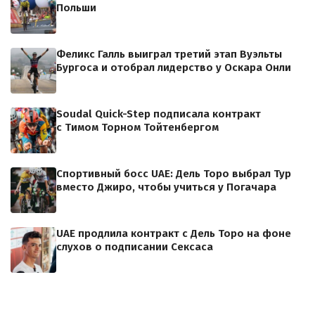
Польши
Феликс Галль выиграл третий этап Вуэльты
Бургоса и отобрал лидерство у Оскара Онли
Soudal Quick-Step подписала контракт
с Тимом Торном Тойтенбергом
Спортивный босс UAE: Дель Торо выбрал Тур
вместо Джиро, чтобы учиться у Погачара
UAE продлила контракт с Дель Торо на фоне
слухов о подписании Сексаса