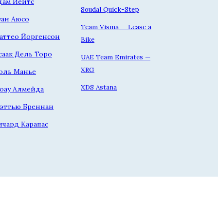
дам Йейтс
Soudal Quick-Step
уан Аюсо
Team Visma — Lease a
аттео Йоргенсон
Bike
саак Дель Торо
UAE Team Emirates —
XRG
оль Манье
XDS Astana
оау Алмейда
эттью Бреннан
ичард Карапас