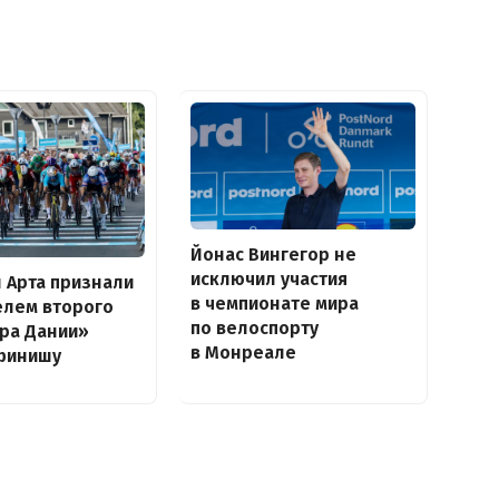
Йонас Вингегор не
исключил участия
н Арта признали
в чемпионате мира
елем второго
по велоспорту
ура Дании»
в Монреале
финишу