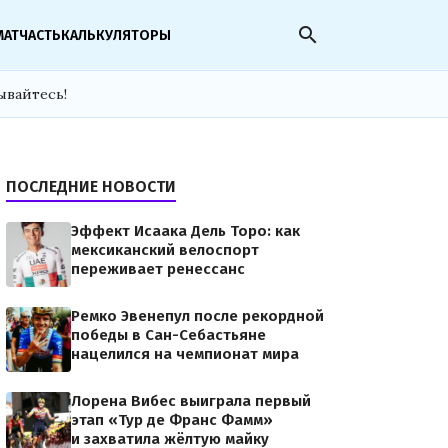
search
МАТЧАСТЬ
КАЛЬКУЛЯТОРЫ
ывайтесь!
ПОСЛЕДНИЕ НОВОСТИ
Эффект Исаака Дель Торо: как
мексиканский велоспорт
переживает ренессанс
Ремко Эвенепул после рекордной
победы в Сан-Себастьяне
нацелился на чемпионат мира
Лорена Вибес выиграла первый
этап «Тур де Франс Фамм»
и захватила жёлтую майку