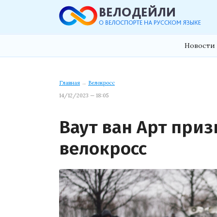
Новости 
Главная
→
Велокросс
14/12/2023 — 18:05
Ваут ван Арт приз
велокросс