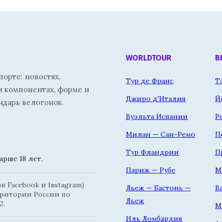
WORLDTOUR
В
орте: новостях,
Тур де Франс
Т
и компонентах, форме и
Джиро д'Италия
Й
ндарь велогонок.
Вуэльта Испании
Р
Милан — Сан-Ремо
П
Тур Фландрии
П
рше 18 лет.
Париж — Рубе
М
 Facebook и Instagram)
Льеж — Бастонь —
В
рритории России по
Льеж
2.
М
Иль Ломбардия