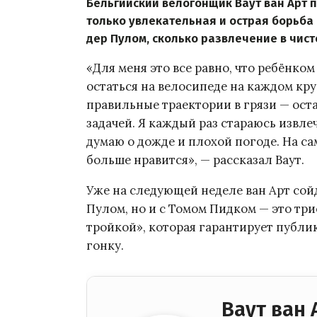
Бельгийский велогонщик Ваут ван Арт п
только увлекательная и острая борьба
дер Пулом, сколько развлечение в чист
«Для меня это все равно, что ребёнком
остаться на велосипеде на каждом кру
правильные траектории в грязи — ост
задачей. Я каждый раз стараюсь извле
думаю о дожде и плохой погоде. На са
больше нравится», — рассказал Ваут.
Уже на следующей неделе ван Арт сойд
Пулом, но и с Томом Пидком — это тр
тройкой», которая гарантирует публи
гонку.
Ваут ван 