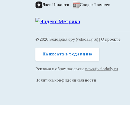
Дзен.Новости
|
Google.Новости
© 2026 Велодейли.ру (velodaily.ru) |
О проекте
Написать в редакцию
Реклама и обратная связь:
news@velodaily.ru
Политика конфиденциальности