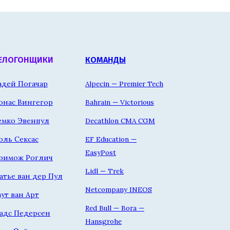
ЕЛОГОНЩИКИ
КОМАНДЫ
адей Погачар
Alpecin — Premier Tech
онас Вингегор
Bahrain — Victorious
емко Эвенпул
Decathlon CMA CGM
оль Сексас
EF Education —
EasyPost
римож Роглич
Lidl — Trek
атье ван дер Пул
Netcompany INEOS
аут ван Арт
Red Bull — Bora —
адс Педерсен
Hansgrohe