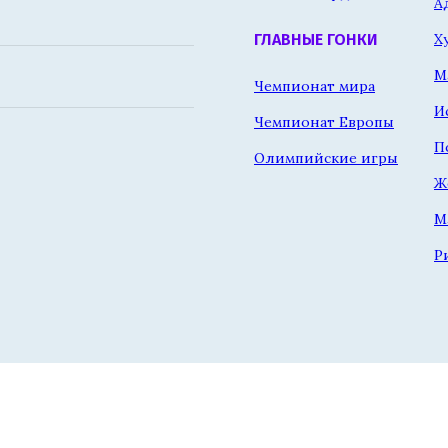
А
Х
ГЛАВНЫЕ ГОНКИ
М
Чемпионат мира
И
Чемпионат Европы
П
Олимпийские игры
Ж
М
Р