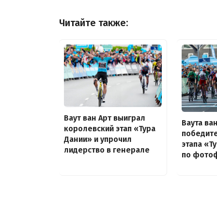
Читайте также:
Ваут ван Арт выиграл
Ваута ва
королевский этап «Тура
победит
Дании» и упрочил
этапа «Т
лидерство в генерале
по фото