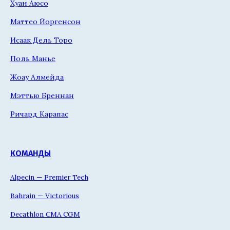
Хуан Аюсо
Маттео Йоргенсон
Исаак Дель Торо
Поль Манье
Жоау Алмейда
Мэттью Бреннан
Ричард Карапас
КОМАНДЫ
Alpecin — Premier Tech
Bahrain — Victorious
Decathlon CMA CGM