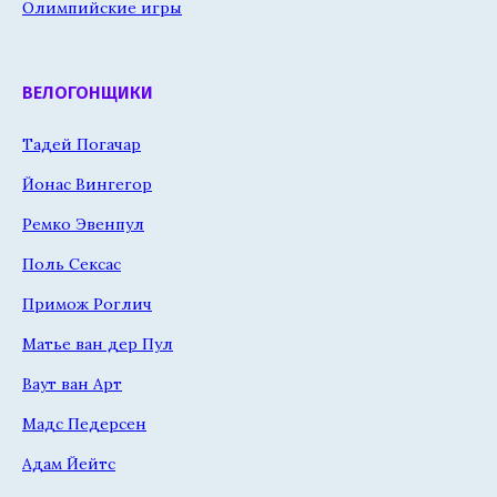
Олимпийские игры
ВЕЛОГОНЩИКИ
Тадей Погачар
Йонас Вингегор
Ремко Эвенпул
Поль Сексас
Примож Роглич
Матье ван дер Пул
Ваут ван Арт
Мадс Педерсен
Адам Йейтс