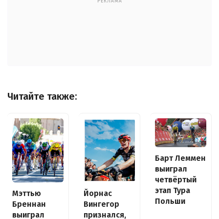
РЕКЛАМА
Читайте также:
Барт Леммен
выиграл
четвёртый
этап Тура
Йорнас
Мэттью
Польши
Вингегор
Бреннан
признался,
выиграл