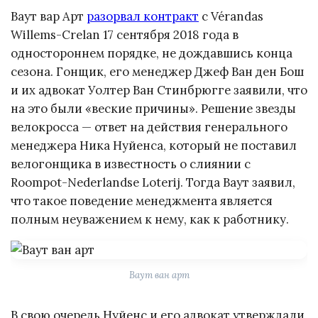
Ваут вар Арт
разорвал контракт
с Vérandas
Willems-Crelan 17 сентября 2018 года в
одностороннем порядке, не дождавшись конца
сезона. Гонщик, его менеджер Джеф Ван ден Бош
и их адвокат Уолтер Ван Стинбрюгге заявили, что
на это были «веские причины». Решение звезды
велокросса — ответ на действия генерального
менеджера Ника Нуйенса, который не поставил
велогонщика в известность о слиянии с
Roompot-Nederlandse Loterij. Тогда Ваут заявил,
что такое поведение менеджмента является
полным неуважением к нему, как к работнику.
Ваут ван арт
В свою очередь Нуйенс и его адвокат утверждали